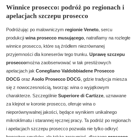
Winnice prosecco: podróż po regionach i
apelacjach szczepu prosecco
Podróżując po malowniczym
regionie Veneto
, sercu
produkcji
wina prosecco musującego
, natrafiamy na rozległe
winnice prosecco, które są źródłem niezrównanej
przyjemności dla koneserów tego trunku.
Uprawę szczepu
prosecco
można zaobserwować w tak prestiżowych
apelacjach jak
Conegliano Valdobbiadene Prosecco
DOCG
oraz
Asolo Prosecco DOCG
, gdzie tradycja miesza
się z nowoczesnością, tworząc wina o wyjątkowym
charakterze. Szczególnie
Superiore di Cartizze
, uznawane
za klejnot w koronie prosecco, oferuje wina o
nieporównywalnej jakości, będące wynikiem unikalnego
mikroklimatu i starannej ręcznej pracy. Ta podróż po regionach
i apelacjach szczepu prosecco pozwala nie tylko odkryć
bogactwo smaków, ale także zrozumieć, dlaczego
prosecco