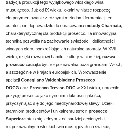
tradycja produkcji tego wyjątkowego włoskiego wina
musującego. Już od IX wieku, lokalni winiarze rozpoczęli
eksperymentowanie z różnymi metodami fermentacji, co
ostatecznie doprowadziło do opracowania
metody Charmata
,
charakterystycznej dla produkcji prosecco. Ta innowacyjna
technika pozwoliła na zachowanie świeżości i delikatności
winogron glera, podkreślając ich naturalne aromaty. W XVII
wieku, dzięki rozwojowi handlu i kultury winiarskiej,
nazwa
prosecco zaczęła
być rozpoznawalna poza granicami Włoch,
a szczególnie w krajach europejskich. Wprowadzenie
apelacji
Conegliano Valdobbiadene Prosecco
DOCG
oraz
Prosecco Treviso DOC
w XXI wieku, umocniło
pozycję prosecco jako synonimu luksusu i jakości,
przyczyniając się do jego międzynarodowej sławy. Dzięki
staraniom producentów i unikalnemu terroir,
prosecco
Superiore
stało się jednym z najbardziej cenionych i
rozpoznawalnych włoskich win musujących na świecie,