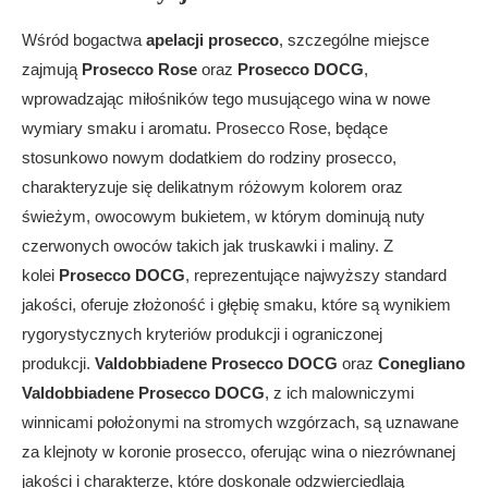
Wśród bogactwa
apelacji prosecco
, szczególne miejsce
zajmują
Prosecco Rose
oraz
Prosecco DOCG
,
wprowadzając miłośników tego musującego wina w nowe
wymiary smaku i aromatu. Prosecco Rose, będące
stosunkowo nowym dodatkiem do rodziny prosecco,
charakteryzuje się delikatnym różowym kolorem oraz
świeżym, owocowym bukietem, w którym dominują nuty
czerwonych owoców takich jak truskawki i maliny. Z
kolei
Prosecco DOCG
, reprezentujące najwyższy standard
jakości, oferuje złożoność i głębię smaku, które są wynikiem
rygorystycznych kryteriów produkcji i ograniczonej
produkcji.
Valdobbiadene Prosecco DOCG
oraz
Conegliano
Valdobbiadene Prosecco DOCG
, z ich malowniczymi
winnicami położonymi na stromych wzgórzach, są uznawane
za klejnoty w koronie prosecco, oferując wina o niezrównanej
jakości i charakterze, które doskonale odzwierciedlają