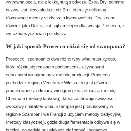
wytrawna opcja, ale z lekką nutą słodyczy. Extra Dry, pomimo
nazwy, jest nieco słodsze niż Brut, oferując delikatną
równowagę między słodyczą a kwasowością. Dry, znane
również jako Dolce, jest najbardziej słodką wersją Prosecco, z
wyraźnie wyczuwalną słodyczą.
W jaki sposób Prosecco różni się od szampana?
Prosecco i szampan to dwa różne typy wina musującego,
które różnią się regionem pochodzenia, używanymi
odmianami winogron oraz metodą produkcji. Prosecco
pochodzi z regionu Veneto we Włoszech i jest głównie
produkowane z odmiany winogron glera, stosując metodę
Charmata (metodę tankową), która zachowuje świeżość i
owocowy charakter wina. Szampan jest produkowany w
regionie Szampanii we Francji z użyciem metody tradycyjnej
(metody klasycznej), gdzie druga fermentacja odbywa się w
butelce, co nadaje mu większą złożoność i bogactwo