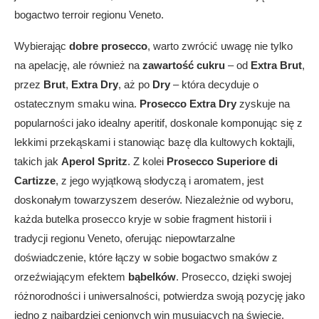
bogactwo terroir regionu Veneto.
Wybierając
dobre prosecco
, warto zwrócić uwagę nie tylko
na apelację, ale również na
zawartość cukru
– od
Extra Brut
,
przez
Brut
,
Extra Dry
, aż po
Dry
– która decyduje o
ostatecznym smaku wina.
Prosecco Extra Dry
zyskuje na
popularności jako idealny aperitif, doskonale komponując się z
lekkimi przekąskami i stanowiąc bazę dla kultowych koktajli,
takich jak
Aperol Spritz
. Z kolei
Prosecco Superiore di
Cartizze
, z jego wyjątkową słodyczą i aromatem, jest
doskonałym towarzyszem deserów. Niezależnie od wyboru,
każda butelka prosecco kryje w sobie fragment historii i
tradycji regionu Veneto, oferując niepowtarzalne
doświadczenie, które łączy w sobie bogactwo smaków z
orzeźwiającym efektem
bąbelków
. Prosecco, dzięki swojej
różnorodności i uniwersalności, potwierdza swoją pozycję jako
jedno z najbardziej cenionych win musujących na świecie.