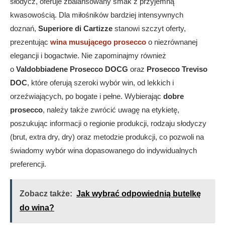
słodycz, oferuje zbalansowany smak z przyjemną
kwasowością. Dla miłośników bardziej intensywnych
doznań,
Superiore di Cartizze
stanowi szczyt oferty,
prezentując
wina musującego prosecco
o niezrównanej
elegancji i bogactwie. Nie zapominajmy również
o
Valdobbiadene Prosecco DOCG
oraz
Prosecco Treviso
DOC
, które oferują szeroki wybór win, od lekkich i
orzeźwiających, po bogate i pełne. Wybierając
dobre
prosecco
, należy także zwrócić uwagę na etykietę,
poszukując informacji o regionie produkcji, rodzaju słodyczy
(brut, extra dry, dry) oraz metodzie produkcji, co pozwoli na
świadomy wybór wina dopasowanego do indywidualnych
preferencji.
Zobacz także:
Jak wybrać odpowiednią butelkę
do wina?