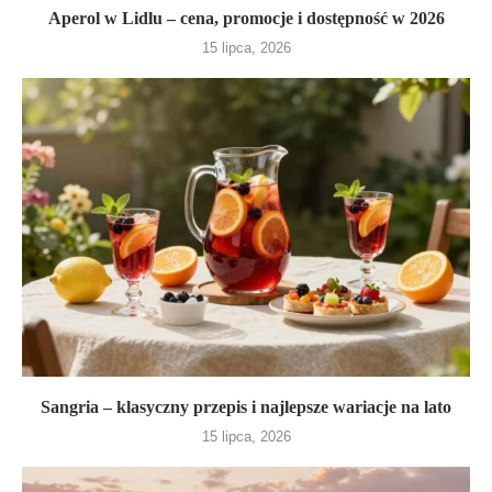
Aperol w Lidlu – cena, promocje i dostępność w 2026
15 lipca, 2026
Sangria – klasyczny przepis i najlepsze wariacje na lato
15 lipca, 2026