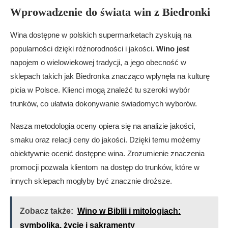
Jakie wina najlepiej pasują do potraw mięsnych?
Wprowadzenie do świata win z Biedronki
Czy są jakieś szczególne okazje, kiedy warto
sięgnąć po wino?
Wina dostępne w polskich supermarketach zyskują na
Jakie są najlepsze metody oceny win w
popularności dzięki różnorodności i jakości.
Wino jest
Biedronce?
napojem o wielowiekowej tradycji, a jego obecność w
sklepach takich jak Biedronka znacząco wpłynęła na kulturę
picia w Polsce. Klienci mogą znaleźć tu szeroki wybór
trunków, co ułatwia dokonywanie świadomych wyborów.
Nasza metodologia oceny opiera się na analizie jakości,
smaku oraz relacji ceny do jakości. Dzięki temu możemy
obiektywnie ocenić dostępne wina. Zrozumienie znaczenia
promocji pozwala klientom na dostęp do trunków, które w
innych sklepach mogłyby być znacznie droższe.
Zobacz także:
Wino w Biblii i mitologiach:
symbolika, życie i sakramenty