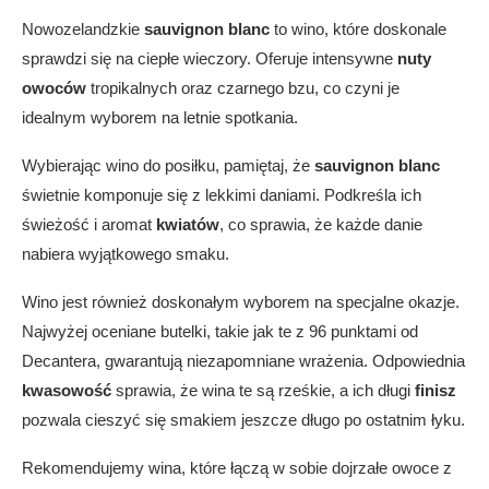
Nowozelandzkie
sauvignon blanc
to wino, które doskonale
sprawdzi się na ciepłe wieczory. Oferuje intensywne
nuty
owoców
tropikalnych oraz czarnego bzu, co czyni je
idealnym wyborem na letnie spotkania.
Wybierając wino do posiłku, pamiętaj, że
sauvignon blanc
świetnie komponuje się z lekkimi daniami. Podkreśla ich
świeżość i aromat
kwiatów
, co sprawia, że każde danie
nabiera wyjątkowego smaku.
Wino jest również doskonałym wyborem na specjalne okazje.
Najwyżej oceniane butelki, takie jak te z 96 punktami od
Decantera, gwarantują niezapomniane wrażenia. Odpowiednia
kwasowość
sprawia, że wina te są rześkie, a ich długi
finisz
pozwala cieszyć się smakiem jeszcze długo po ostatnim łyku.
Rekomendujemy wina, które łączą w sobie dojrzałe owoce z