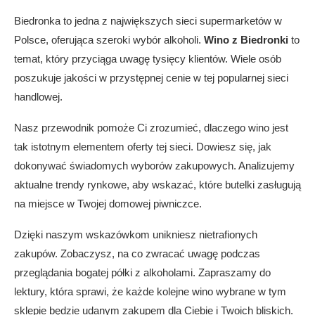
Biedronka to jedna z największych sieci supermarketów w
Polsce, oferująca szeroki wybór alkoholi.
Wino z Biedronki
to
temat, który przyciąga uwagę tysięcy klientów. Wiele osób
poszukuje jakości w przystępnej cenie w tej popularnej sieci
handlowej.
Nasz przewodnik pomoże Ci zrozumieć, dlaczego wino jest
tak istotnym elementem oferty tej sieci. Dowiesz się, jak
dokonywać świadomych wyborów zakupowych. Analizujemy
aktualne trendy rynkowe, aby wskazać, które butelki zasługują
na miejsce w Twojej domowej piwniczce.
Dzięki naszym wskazówkom unikniesz nietrafionych
zakupów. Zobaczysz, na co zwracać uwagę podczas
przeglądania bogatej półki z alkoholami. Zapraszamy do
lektury, która sprawi, że każde kolejne wino wybrane w tym
sklepie będzie udanym zakupem dla Ciebie i Twoich bliskich.