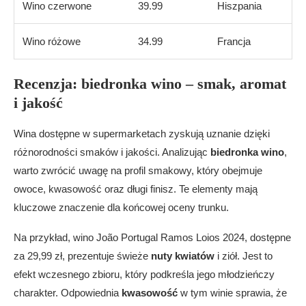
Wino czerwone
39.99
Hiszpania
Wino różowe
34.99
Francja
Recenzja: biedronka wino – smak, aromat
i jakość
Wina dostępne w supermarketach zyskują uznanie dzięki
różnorodności smaków i jakości. Analizując
biedronka wino
,
warto zwrócić uwagę na profil smakowy, który obejmuje
owoce, kwasowość oraz długi finisz. Te elementy mają
kluczowe znaczenie dla końcowej oceny trunku.
Na przykład, wino João Portugal Ramos Loios 2024, dostępne
za 29,99 zł, prezentuje świeże
nuty kwiatów
i ziół. Jest to
efekt wczesnego zbioru, który podkreśla jego młodzieńczy
charakter. Odpowiednia
kwasowość
w tym winie sprawia, że