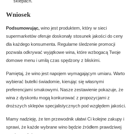
sklepach.
Wniosek
Podsumowując,
wino jest produktem, który w sieci
supermarketów oferuje doskonały stosunek jakości do ceny
dla każdego konsumenta. Regularne śledzenie promocji
pozwala odkrywać wyjątkowe wina, które wzbogacą Twoje
domowe menu i umilą czas spędzony z bliskimi.
Pamiętaj, że wino jest napojem wymagającym umiaru. Warto
wybierać butelki świadomie, kierując się własnymi
preferencjami smakowymi. Nasze zestawienie pokazuje, że
wina z dyskontu mogą konkurować z propozycjami z
droższych sklepów specjalistycznych pod względem jakości.
Mamy nadzieję, że ten przewodnik ułatwi Ci kolejne zakupy i
sprawi, że każde wybrane wino będzie źródłem prawdziwej