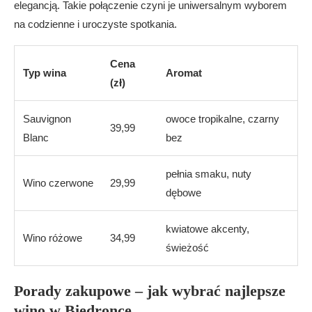
elegancją. Takie połączenie czyni je uniwersalnym wyborem
na codzienne i uroczyste spotkania.
Cena
Typ wina
Aromat
(zł)
Sauvignon
owoce tropikalne, czarny
39,99
Blanc
bez
pełnia smaku, nuty
Wino czerwone
29,99
dębowe
kwiatowe akcenty,
Wino różowe
34,99
świeżość
Porady zakupowe – jak wybrać najlepsze
wino w Biedronce