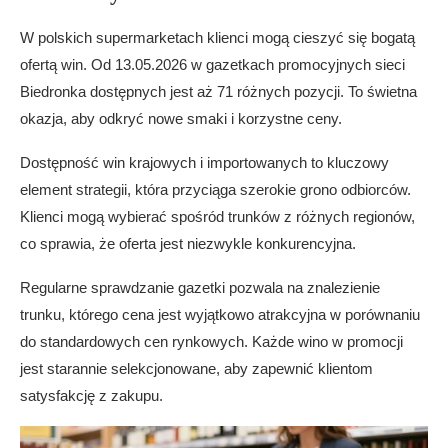
W polskich supermarketach klienci mogą cieszyć się bogatą
ofertą win. Od 13.05.2026 w gazetkach promocyjnych sieci
Biedronka dostępnych jest aż 71 różnych pozycji. To świetna
okazja, aby odkryć nowe smaki i korzystne ceny.
Dostępność win krajowych i importowanych to kluczowy
element strategii, która przyciąga szerokie grono odbiorców.
Klienci mogą wybierać spośród trunków z różnych regionów,
co sprawia, że oferta jest niezwykle konkurencyjna.
Regularne sprawdzanie gazetki pozwala na znalezienie
trunku, którego cena jest wyjątkowo atrakcyjna w porównaniu
do standardowych cen rynkowych. Każde wino w promocji
jest starannie selekcjonowane, aby zapewnić klientom
satysfakcję z zakupu.