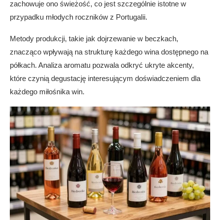
zachowuje ono świeżość, co jest szczególnie istotne w
przypadku młodych roczników z Portugalii.
Metody produkcji, takie jak dojrzewanie w beczkach,
znacząco wpływają na strukturę każdego wina dostępnego na
półkach. Analiza aromatu pozwala odkryć ukryte akcenty,
które czynią degustację interesującym doświadczeniem dla
każdego miłośnika win.