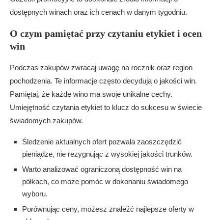
dostępnych winach oraz ich cenach w danym tygodniu.
O czym pamiętać przy czytaniu etykiet i ocen
win
Podczas zakupów zwracaj uwagę na rocznik oraz region
pochodzenia. Te informacje często decydują o jakości win.
Pamiętaj, że każde wino ma swoje unikalne cechy.
Umiejętność czytania etykiet to klucz do sukcesu w świecie
świadomych zakupów.
Śledzenie aktualnych ofert pozwala zaoszczędzić
pieniądze, nie rezygnując z wysokiej jakości trunków.
Warto analizować ograniczoną dostępność win na
półkach, co może pomóc w dokonaniu świadomego
wyboru.
Porównując ceny, możesz znaleźć najlepsze oferty w