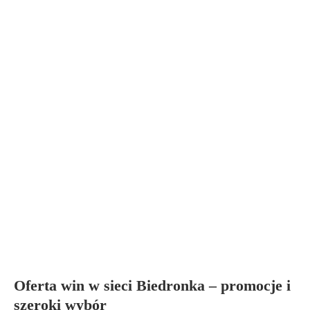
Oferta win w sieci Biedronka – promocje i
szeroki wybór