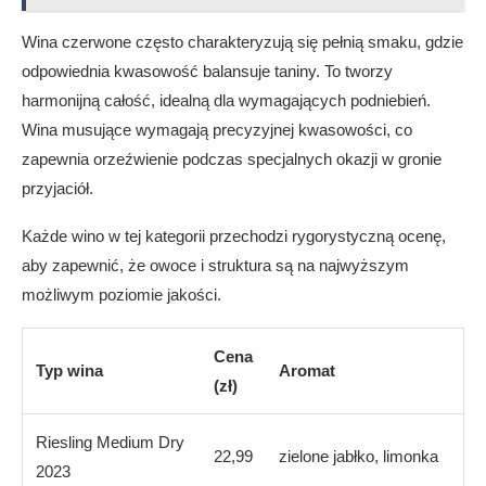
Wina czerwone często charakteryzują się pełnią smaku, gdzie
odpowiednia kwasowość balansuje taniny. To tworzy
harmonijną całość, idealną dla wymagających podniebień.
Wina musujące wymagają precyzyjnej kwasowości, co
zapewnia orzeźwienie podczas specjalnych okazji w gronie
przyjaciół.
Każde wino w tej kategorii przechodzi rygorystyczną ocenę,
aby zapewnić, że owoce i struktura są na najwyższym
możliwym poziomie jakości.
Cena
Typ wina
Aromat
(zł)
Riesling Medium Dry
22,99
zielone jabłko, limonka
2023