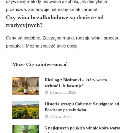
używa się metody usuwania alkoholu, jak destylacja
próżniowa. Zachowuje naturalny smak i aromat.
Czy wina bezalkoholowe są droższe od
tradycyjnych?
Ceny są podobne. Zależą od marki, rodzaju wina i procesu
produkcji. Można znaleźć tanie opcje.
Może Cię zainteresować
Riesling z Biedronki – który warto
wybrać i ile kosztuje?
13 marca, 2026
Historia szczepu Cabernet Sauvignon: od
Bordeaux po cały świat
8 lipca, 2025
5 najlepszych polskich winnic które warto