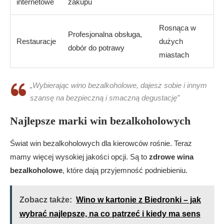
internetowe
zakupu
Rosnąca w
Profesjonalna obsługa,
Restauracje
dużych
dobór do potrawy
miastach
„Wybierając wino bezalkoholowe, dajesz sobie i innym
szansę na bezpieczną i smaczną degustację”
Najlepsze marki win bezalkoholowych
Świat win bezalkoholowych dla kierowców rośnie. Teraz
mamy więcej wysokiej jakości opcji. Są to
zdrowe wina
bezalkoholowe
, które dają przyjemność podniebieniu.
Zobacz także:
Wino w kartonie z Biedronki – jak
wybrać najlepsze, na co patrzeć i kiedy ma sens