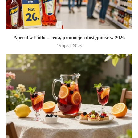
Aperol w Lidlu – cena, promocje i dostępność w 2026
15 lipca, 2026