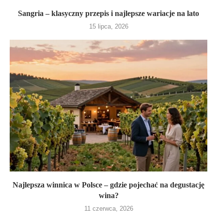
Sangria – klasyczny przepis i najlepsze wariacje na lato
15 lipca, 2026
Najlepsza winnica w Polsce – gdzie pojechać na degustację
wina?
11 czerwca, 2026