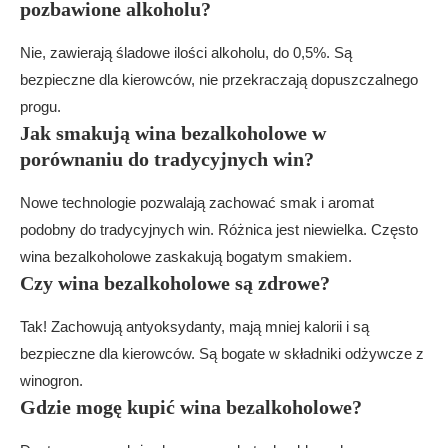
pozbawione alkoholu?
Nie, zawierają śladowe ilości alkoholu, do 0,5%. Są
bezpieczne dla kierowców, nie przekraczają dopuszczalnego
progu.
Jak smakują wina bezalkoholowe w
porównaniu do tradycyjnych win?
Nowe technologie pozwalają zachować smak i aromat
podobny do tradycyjnych win. Różnica jest niewielka. Często
wina bezalkoholowe zaskakują bogatym smakiem.
Czy wina bezalkoholowe są zdrowe?
Tak! Zachowują antyoksydanty, mają mniej kalorii i są
bezpieczne dla kierowców. Są bogate w składniki odżywcze z
winogron.
Gdzie mogę kupić wina bezalkoholowe?