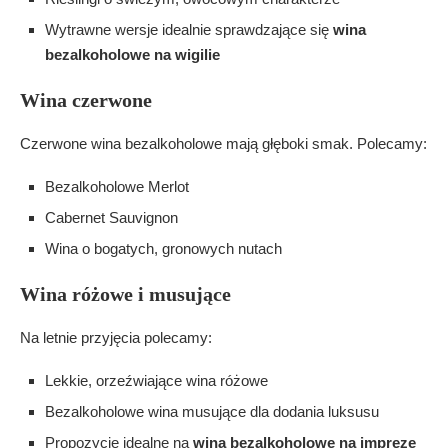
Wytrawne wersje idealnie sprawdzające się
wina
bezalkoholowe na wigilie
Wina czerwone
Czerwone wina bezalkoholowe mają głęboki smak. Polecamy:
Bezalkoholowe Merlot
Cabernet Sauvignon
Wina o bogatych, gronowych nutach
Wina różowe i musujące
Na letnie przyjęcia polecamy:
Lekkie, orzeźwiające wina różowe
Bezalkoholowe wina musujące dla dodania luksusu
Propozycje idealne na
wina bezalkoholowe na imprezę