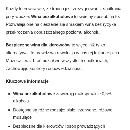
Każdy kierowca wie, że trudno jest zrezygnować z spotkania
przy wodzie.
Wina bezalkoholowe
to świetny sposób na to.
Pozwalają one na cieszenie się smakiem wina bez ryzyka
przekroczenia dopuszczalnego poziomu alkoholu.
Bezpieczne wina dla kierowców
to więcej niż tylko
alternatywa. To prawdziwa rewolucja w naszej kulturze picia.
Możesz teraz brać udział we wszystkich spotkaniach,
zachowując kontrolę i odpowiedzialność.
Kluczowe informacje
Wina bezalkoholowe
zawierają maksymalnie 0,5%
alkoholu
Dostępne są różne rodzaje: białe, czerwone, różowe,
musujące
Bezpieczne dla kierowców i osób prowadzących