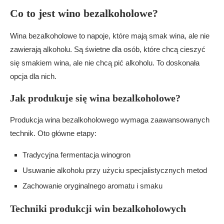
Co to jest wino bezalkoholowe?
Wina bezalkoholowe to napoje, które mają smak wina, ale nie
zawierają alkoholu. Są świetne dla osób, które chcą cieszyć
się smakiem wina, ale nie chcą pić alkoholu. To doskonała
opcja dla nich.
Jak produkuje się wina bezalkoholowe?
Produkcja wina bezalkoholowego wymaga zaawansowanych
technik. Oto główne etapy:
Tradycyjna fermentacja winogron
Usuwanie alkoholu przy użyciu specjalistycznych metod
Zachowanie oryginalnego aromatu i smaku
Techniki produkcji win bezalkoholowych