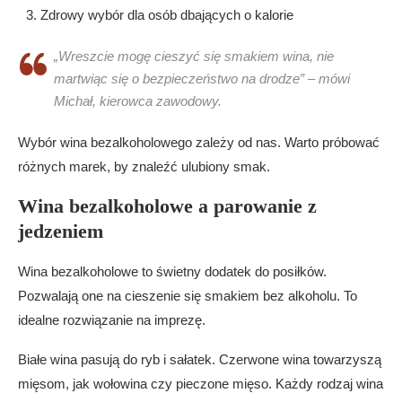
Zdrowy wybór dla osób dbających o kalorie
„Wreszcie mogę cieszyć się smakiem wina, nie
martwiąc się o bezpieczeństwo na drodze” – mówi
Michał, kierowca zawodowy.
Wybór wina bezalkoholowego zależy od nas. Warto próbować
różnych marek, by znaleźć ulubiony smak.
Wina bezalkoholowe a parowanie z
jedzeniem
Wina bezalkoholowe to świetny dodatek do posiłków.
Pozwalają one na cieszenie się smakiem bez alkoholu. To
idealne rozwiązanie na imprezę.
Białe wina pasują do ryb i sałatek. Czerwone wina towarzyszą
mięsom, jak wołowina czy pieczone mięso. Każdy rodzaj wina