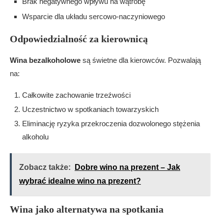
Brak negatywnego wpływu na wątrobę
Wsparcie dla układu sercowo-naczyniowego
Odpowiedzialność za kierownicą
Wina bezalkoholowe
są świetne dla kierowców. Pozwalają
na:
Całkowite zachowanie trzeźwości
Uczestnictwo w spotkaniach towarzyskich
Eliminację ryzyka przekroczenia dozwolonego stężenia
alkoholu
Zobacz także:
Dobre wino na prezent – Jak
wybrać idealne wino na prezent?
Wina jako alternatywa na spotkania