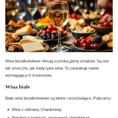
Wina bezalkoholowe oferują szeroką gamę smaków. Są one
tak smaczne, jak tradycyjne wina. To zaskakuje nawet
wymagających koneserów.
Wina białe
Białe wina bezalkoholowe są lekkie i orzeźwiające. Polecamy:
Wina z odmiany Chardonnay
Rieslingi o świeżym, owocowym charakterze