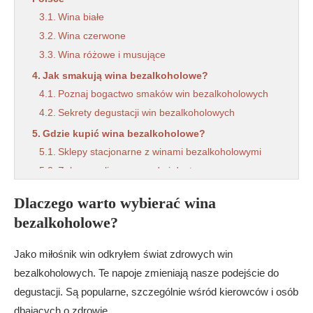
Wina białe
Wina czerwone
Wina różowe i musujące
Jak smakują wina bezalkoholowe?
Poznaj bogactwo smaków win bezalkoholowych
Sekrety degustacji win bezalkoholowych
Gdzie kupić wina bezalkoholowe?
Sklepy stacjonarne z winami bezalkoholowymi
Zakupy online – wygoda i dostęp
Wina bezalkoholowe w restauracjach
Dlaczego warto wybierać wina
Najlepsze marki win bezalkoholowych
bezalkoholowe?
Polskie marki win bezalkoholowych
Międzynarodowe marki do wyboru
Jako miłośnik win odkryłem świat zdrowych win
Rekomendacje kierowców
bezalkoholowych. Te napoje zmieniają nasze podejście do
Wina bezalkoholowe a parowanie z jedzeniem
degustacji. Są popularne, szczególnie wśród kierowców i osób
Najlepsze połączenia z potrawami
dbających o zdrowie.