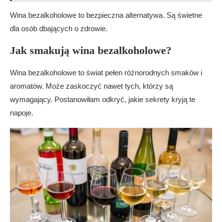
Wina bezalkoholowe to bezpieczna alternatywa. Są świetne
dla osób dbających o zdrowie.
Jak smakują wina bezalkoholowe?
Wina bezalkoholowe to świat pełen różnorodnych smaków i
aromatów. Może zaskoczyć nawet tych, którzy są
wymagający. Postanowiłam odkryć, jakie sekrety kryją te
napoje.