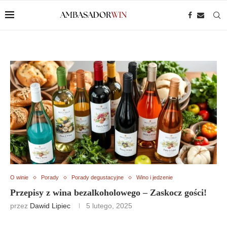
O winie
Porady
Porady degustacyjne
Wino i jedzenie
Przepisy z wina bezalkoholowego – Zaskocz gości!
przez
Dawid Lipiec
5 lutego, 2025