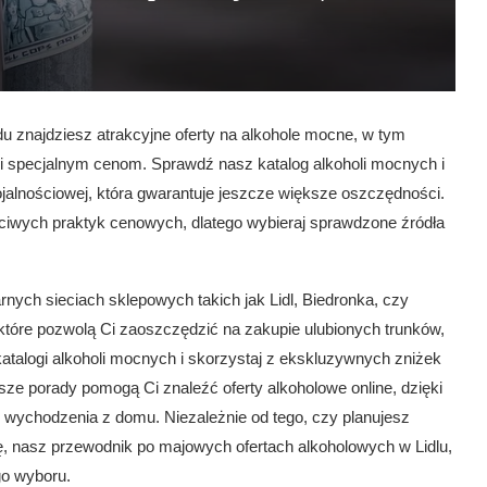
u znajdziesz atrakcyjne oferty na alkohole mocne, w tym
ęki specjalnym cenom. Sprawdź nasz katalog alkoholi mocnych i
lojalnościowej, która gwarantuje jeszcze większe oszczędności.
iwych praktyk cenowych, dlatego wybieraj sprawdzone źródła
nych sieciach sklepowych takich jak Lidl, Biedronka, czy
 które pozwolą Ci zaoszczędzić na zakupie ulubionych trunków,
katalogi alkoholi mocnych i skorzystaj z ekskluzywnych zniżek
sze porady pomogą Ci znaleźć oferty alkoholowe online, dzięki
 wychodzenia z domu. Niezależnie od tego, czy planujesz
zę, nasz przewodnik po majowych ofertach alkoholowych w Lidlu,
go wyboru.