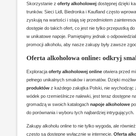
Skorzystanie z
oferty alkoholowej
dostępnej dzięki k
trunków. Sieci Lidl, Biedronka i Kaufland często wprow
zyskują na wartości i stają się przedmiotem zaintere
dostępie do takich ofert, co jest nie tylko przepustką
w unikatowe napoje. Pamiętajmy jednak o odpowiedzial
promocji alkoholu, aby nasze zakupy były zawsze zg
Oferta alkoholowa online: odkryj sm
Exploracja
oferty alkoholowej online
otwiera przed m
pełnego unikalnych smaków i aromatów. Dzięki możliwoś
produktów
z każdego zakątka Polski, nie wychodząc 
wódek po rzemieślnicze nalewki, jest teraz dostępne na
gromadzą w swoich katalogach
napoje alkoholowe
po
do porównania i wyboru tych najbardziej intrygujących.
Zakupy alkoholu online to nie tylko wygoda, ale równie
często są dostępne wyłącznie w internecie.
Oferta alk