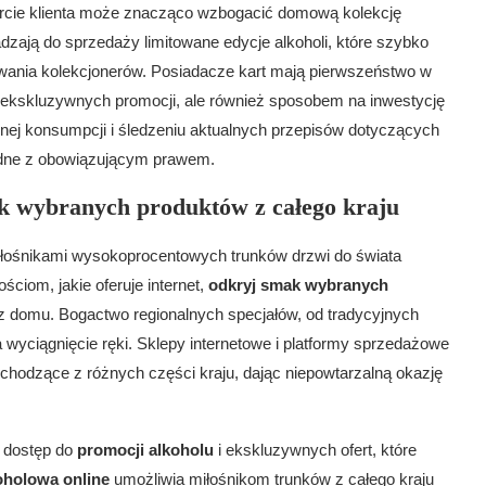
arcie klienta może znacząco wzbogacić domową kolekcję
adzają do sprzedaży limitowane edycje alkoholi, które szybko
sowania kolekcjonerów. Posiadacze kart mają pierwszeństwo w
 do ekskluzywnych promocji, ale również sposobem na inwestycję
nej konsumpcji i śledzeniu aktualnych przepisów dotyczących
odne z obowiązującym prawem.
ak wybranych produktów z całego kraju
iłośnikami wysokoprocentowych trunków drzwi do świata
ciom, jakie oferuje internet,
odkryj smak wybranych
z domu. Bogactwo regionalnych specjałów, od tradycyjnych
 wyciągnięcie ręki. Sklepy internetowe i platformy sprzedażowe
chodzące z różnych części kraju, dając niepowtarzalną okazję
ż dostęp do
promocji alkoholu
i ekskluzywnych ofert, które
oholowa online
umożliwia miłośnikom trunków z całego kraju