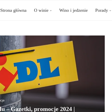
Strona główna
O winie
Wino i jedzenie
Porady
cje
lu – Gazetki, promocje 2024 |