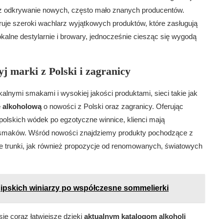
z odkrywanie nowych, często mało znanych producentów.
feruje szeroki wachlarz wyjątkowych produktów, które zasługują
alne destylarnie i browary, jednocześnie ciesząc się wygodą
j marki z Polski i zagranicy
alnymi smakami i wysokiej jakości produktami, sieci takie jak
ę alkoholową
o nowości z Polski oraz zagranicy. Oferując
polskich wódek po egzotyczne winnice, klienci mają
 smaków. Wśród nowości znajdziemy produkty pochodzące z
oje trunki, jak również propozycje od renomowanych, światowych
egipskich winiarzy po współczesne sommelierki
ę coraz łatwiejsze dzięki
aktualnym katalogom alkoholi