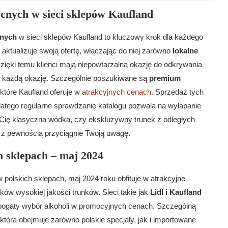
ocnych w sieci sklepów Kaufland
cnych
w sieci sklepów Kaufland to kluczowy krok dla każdego
 aktualizuje swoją ofertę, włączając do niej zarówno
lokalne
zięki temu klienci mają niepowtarzalną okazję do odkrywania
 każdą okazję. Szczególnie poszukiwane są
premium
 które Kaufland oferuje w
atrakcyjnych cenach
. Sprzedaż tych
atego regularne sprawdzanie katalogu pozwala na wyłapanie
je Cię klasyczna wódka, czy ekskluzywny trunek z odległych
o z pewnością przyciągnie Twoją uwagę.
h sklepach – maj 2024
 polskich sklepach, maj 2024 roku obfituje w atrakcyjne
ów wysokiej jakości trunków. Sieci takie jak
Lidl i Kaufland
bogaty wybór alkoholi w promocyjnych cenach. Szczególną
 która obejmuje zarówno polskie specjały, jak i importowane