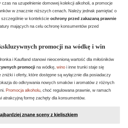
 czas na uzupełnienie domowej kolekcji alkoholi, a promocje
runków w znacznie niższych cenach. Należy jednak pamiętać o
y, szczególnie w kontekście
ochrony przed zakazaną prawnie
ratury mających na celu ochronę konsumentów przed
ekskluzywnych promocji na wódkę i win
edronka i Kaufland stanowi nieocenioną wartość dla miłośników
zywnych promocji
na wódkę,
wino
i inne trunki staje się
ne zniżki i oferty, które dostępne są wyłącznie dla posiadaczy
eż okazja do odkrywania nowych smaków i aromatów z różnych
ni.
Promocja alkoholu
, choć regulowana prawnie, w ramach
owi atrakcyjną formę zachęty dla konsumentów.
najbardziej znane sceny z kieliszkiem