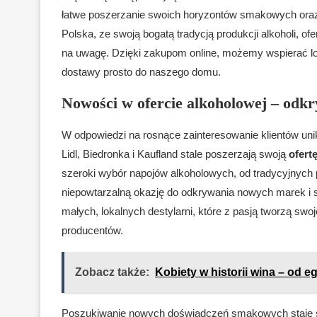
łatwe poszerzanie swoich horyzontów smakowych ora
Polska, ze swoją bogatą tradycją produkcji alkoholi, o
na uwagę. Dzięki zakupom online, możemy wspierać lok
dostawy prosto do naszego domu.
Nowości w ofercie alkoholowej – odkry
W odpowiedzi na rosnące zainteresowanie klientów unik
Lidl, Biedronka i Kaufland stale poszerzają swoją
ofert
szeroki wybór napojów alkoholowych, od tradycyjnych 
niepowtarzalną okazję do odkrywania nowych marek i
małych, lokalnych destylarni, które z pasją tworzą sw
producentów.
Zobacz także:
Kobiety w historii wina – od 
Poszukiwanie nowych doświadczeń smakowych staje si