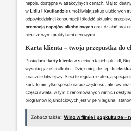
napoje, dostępne w atrakcyjnych cenach. Maj to idealny
w
Lidlu i Kauflandzie
umożliwiają zakup ulubionych t
odpowiedzialnej konsumpcji i śledzić aktualne przepis
promocją napojów alkoholowych
oraz działań proku
nieuczciwymi praktykami cenowymi.
Karta klienta – twoja przepustka do 
Posiadanie
karty klienta
w sieciach takich jak Lidl, Bi
wysokiej jakości alkoholi. Dzięki niej, dostęp do
eksklu
znacznie łatwiejszy. Sieci te regularnie oferują specjal
kart. To nie tylko sposób na oszczędności, ale równi
części świata, w tym z renomowanych winnic i destylar
programów lojalnościowych jest w pełni legalna i stan
Zobacz także:
Wino w filmie i popkulturze – 