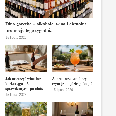
Dino gazetka – alkohole, wina i aktualne
promocje tego tygodnia
15 lipca, 2026
Jak otworzyć wino bez
Aperol bezalkoholowy –
korkociągu – 5
czym jest i gdzie go kupić
sprawdzonych sposobów
15 lipca, 2026
15 lipca, 2026