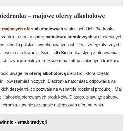
biedronka – majowe oferty alkoholowe
z majowych ofert
alkoholowych
w sieciach Lidl i Biedronka.
rezentuje szeroką gamę
napojów alkoholowych
w atrakcyjnych
kości wódki polskiej, wyrafinowanych whisky, czy egzotycznych
Twoje oczekiwania. Sieci Lidl i Biedronka słyną z oferowania
 co czyni je idealnym miejscem na zakup ulubionych trunków.
wrócić uwagę na
ofertę alkoholową
sieci Lidl, która często
in
i piw rzemieślniczych. Biedronka natomiast, odpowiada na
skich destylarni, co pozwala na wsparcie rodzimej produkcji. Maj
le i jakością oferowanych produktów. Dlatego, planując zakupy,
 Biedronka, aby nie przegapić najlepszych ofert na rynku.
innic - smak tradycji