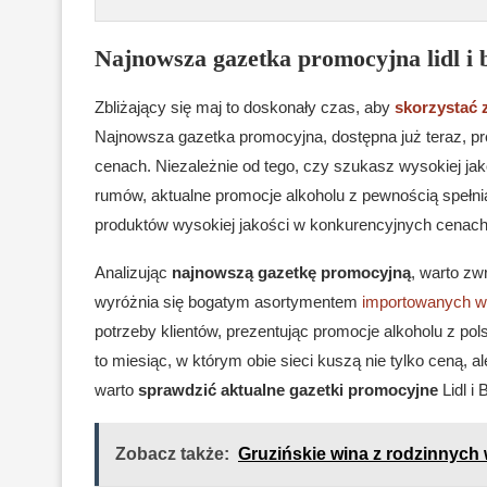
Najnowsza gazetka promocyjna lidl i 
Zbliżający się maj to doskonały czas, aby
skorzystać 
Najnowsza gazetka promocyjna, dostępna już teraz, p
cenach. Niezależnie od tego, czy szukasz wysokiej ja
rumów, aktualne promocje alkoholu z pewnością spełnią 
produktów wysokiej jakości w konkurencyjnych cenach,
Analizując
najnowszą gazetkę promocyjną
, warto z
wyróżnia się bogatym asortymentem
importowanych w
potrzeby klientów, prezentując promocje alkoholu z pol
to miesiąc, w którym obie sieci kuszą nie tylko ceną, a
warto
sprawdzić aktualne gazetki promocyjne
Lidl i
Zobacz także:
Gruzińskie wina z rodzinnych w