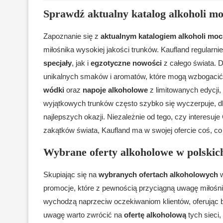
Sprawdź aktualny katalog alkoholi m
Zapoznanie się z
aktualnym katalogiem alkoholi mo
miłośnika wysokiej jakości trunków. Kaufland regularnie
specjały
, jak i
egzotyczne nowości
z całego świata. D
unikalnych smaków i aromatów, które mogą wzbogacić
wódki
oraz
napoje alkoholowe
z limitowanych edycji,
wyjątkowych trunków często szybko się wyczerpuje, dl
najlepszych okazji. Niezależnie od tego, czy interesu
zakątków świata, Kaufland ma w swojej ofercie coś, c
Wybrane oferty alkoholowe w polskic
Skupiając się na
wybranych ofertach alkoholowych
w
promocje, które z pewnością przyciągną uwagę miłośnik
wychodzą naprzeciw oczekiwaniom klientów, oferując 
uwagę warto zwrócić na
ofertę alkoholową
tych sieci,