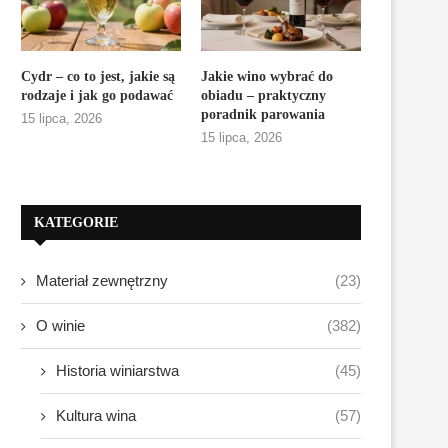
Cydr – co to jest, jakie są
Jakie wino wybrać do
rodzaje i jak go podawać
obiadu – praktyczny
poradnik parowania
15 lipca, 2026
15 lipca, 2026
KATEGORIE
Materiał zewnętrzny
(23)
O winie
(382)
Historia winiarstwa
(45)
Kultura wina
(57)