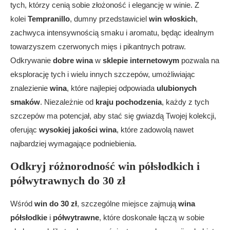
tych, którzy cenią sobie złożoność i elegancję w winie. Z
kolei
Tempranillo
, dumny przedstawiciel
win włoskich
,
zachwyca intensywnością smaku i aromatu, będąc idealnym
towarzyszem czerwonych mięs i pikantnych potraw.
Odkrywanie
dobre wina
w
sklepie internetowym
pozwala na
eksplorację tych i wielu innych szczepów, umożliwiając
znalezienie
wina
, które najlepiej odpowiada
ulubionych
smaków
. Niezależnie od
kraju pochodzenia
, każdy z tych
szczepów ma potencjał, aby stać się gwiazdą Twojej kolekcji,
oferując
wysokiej jakości wina
, które zadowolą nawet
najbardziej wymagające podniebienia.
Odkryj różnorodność win półsłodkich i
półwytrawnych do 30 zł
Wśród
win do 30 zł
, szczególne miejsce zajmują
wina
półsłodkie
i
półwytrawne
, które doskonale łączą w sobie