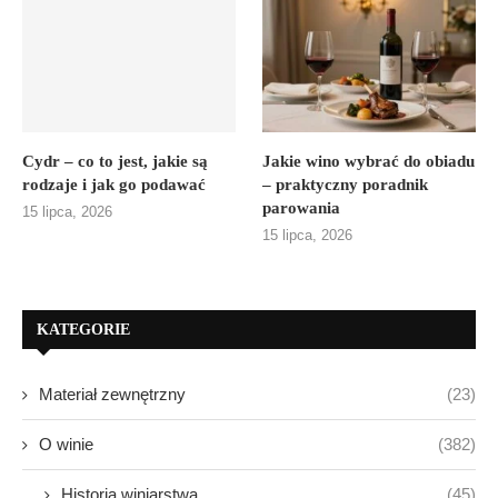
Cydr – co to jest, jakie są
Jakie wino wybrać do obiadu
rodzaje i jak go podawać
– praktyczny poradnik
parowania
15 lipca, 2026
15 lipca, 2026
KATEGORIE
Materiał zewnętrzny
(23)
O winie
(382)
Historia winiarstwa
(45)