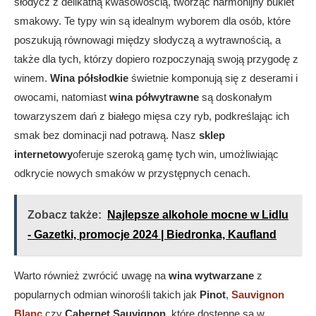
słodycz z delikatną kwasowością, tworząc harmonijny bukiet
smakowy. Te typy win są idealnym wyborem dla osób, które
poszukują równowagi między słodyczą a wytrawnością, a
także dla tych, którzy dopiero rozpoczynają swoją przygodę z
winem.
Wina półsłodkie
świetnie komponują się z deserami i
owocami, natomiast
wina półwytrawne
są doskonałym
towarzyszem dań z białego mięsa czy ryb, podkreślając ich
smak bez dominacji nad potrawą. Nasz
sklep
internetowy
oferuje szeroką gamę tych win, umożliwiając
odkrycie nowych smaków w przystępnych cenach.
Zobacz także:
Najlepsze alkohole mocne w Lidlu
- Gazetki, promocje 2024 | Biedronka, Kaufland
Warto również zwrócić uwagę na
wina wytwarzane
z
popularnych odmian winorośli takich jak
Pinot
,
Sauvignon
Blanc
czy
Cabernet Sauvignon
, które dostępne są w