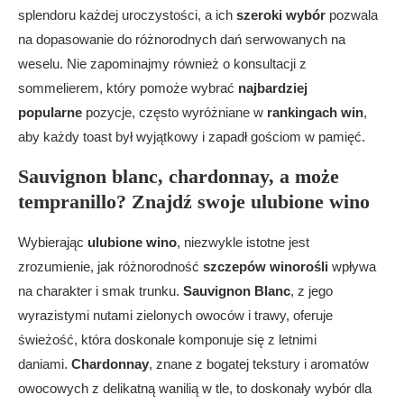
splendoru każdej uroczystości, a ich
szeroki wybór
pozwala
na dopasowanie do różnorodnych dań serwowanych na
weselu. Nie zapominajmy również o konsultacji z
sommelierem, który pomoże wybrać
najbardziej
popularne
pozycje, często wyróżniane w
rankingach win
,
aby każdy toast był wyjątkowy i zapadł gościom w pamięć.
Sauvignon blanc, chardonnay, a może
tempranillo? Znajdź swoje ulubione wino
Wybierając
ulubione wino
, niezwykle istotne jest
zrozumienie, jak różnorodność
szczepów winorośli
wpływa
na charakter i smak trunku.
Sauvignon Blanc
, z jego
wyrazistymi nutami zielonych owoców i trawy, oferuje
świeżość, która doskonale komponuje się z letnimi
daniami.
Chardonnay
, znane z bogatej tekstury i aromatów
owocowych z delikatną wanilią w tle, to doskonały wybór dla