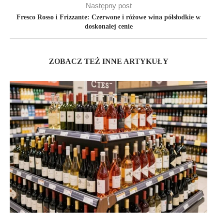
Następny post
Fresco Rosso i Frizzante: Czerwone i różowe wina półsłodkie w
doskonałej cenie
ZOBACZ TEŻ INNE ARTYKUŁY