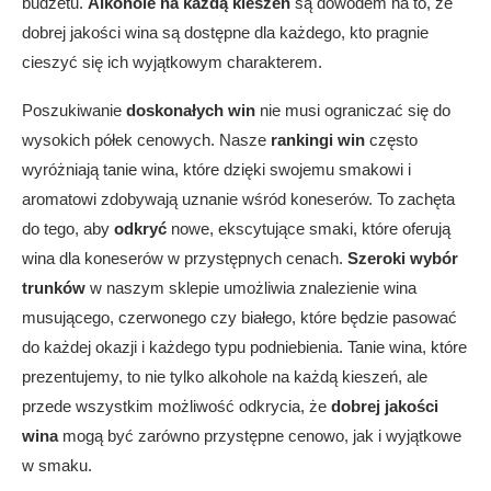
budżetu.
Alkohole na każdą kieszeń
są dowodem na to, że
dobrej jakości wina są dostępne dla każdego, kto pragnie
cieszyć się ich wyjątkowym charakterem.
Poszukiwanie
doskonałych win
nie musi ograniczać się do
wysokich półek cenowych. Nasze
rankingi win
często
wyróżniają tanie wina, które dzięki swojemu smakowi i
aromatowi zdobywają uznanie wśród koneserów. To zachęta
do tego, aby
odkryć
nowe, ekscytujące smaki, które oferują
wina dla koneserów w przystępnych cenach.
Szeroki wybór
trunków
w naszym sklepie umożliwia znalezienie wina
musującego, czerwonego czy białego, które będzie pasować
do każdej okazji i każdego typu podniebienia. Tanie wina, które
prezentujemy, to nie tylko alkohole na każdą kieszeń, ale
przede wszystkim możliwość odkrycia, że
dobrej jakości
wina
mogą być zarówno przystępne cenowo, jak i wyjątkowe
w smaku.