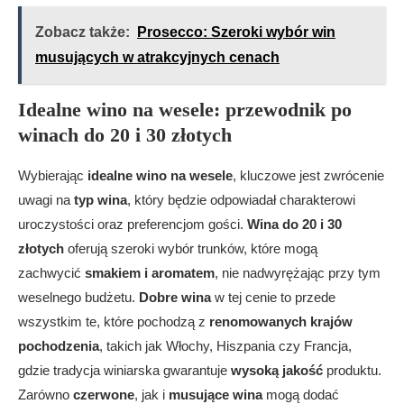
Zobacz także:
Prosecco: Szeroki wybór win
musujących w atrakcyjnych cenach
Idealne wino na wesele: przewodnik po
winach do 20 i 30 złotych
Wybierając
idealne wino na wesele
, kluczowe jest zwrócenie
uwagi na
typ wina
, który będzie odpowiadał charakterowi
uroczystości oraz preferencjom gości.
Wina do 20 i 30
złotych
oferują szeroki wybór trunków, które mogą
zachwycić
smakiem i aromatem
, nie nadwyrężając przy tym
weselnego budżetu.
Dobre wina
w tej cenie to przede
wszystkim te, które pochodzą z
renomowanych krajów
pochodzenia
, takich jak Włochy, Hiszpania czy Francja,
gdzie tradycja winiarska gwarantuje
wysoką jakość
produktu.
Zarówno
czerwone
, jak i
musujące wina
mogą dodać