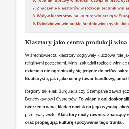
Techniki uprawy winorośli rozwijane przez cys
Znaczenie klasztorów w rozwoju technik winia
Wpływ klasztorów na kulturę winiarską w Euro
Dziedzictwo winiarskie średniowiecznych klas
Klasztory jako centra produkcji wina
W średniowieczu klasztory odgrywały kluczową rolę jako
religijnymi potrzebami. Mnisi zakładali rozległe winnic
działania nie ograniczały się jedynie do celów sa
Eucharystii, jak i jako cenny towar handlowy, umoż
Regiony takie jak Burgundia czy Szampania zawdzięc
Benedyktynów i Cystersów.
To właśnie oni doskonali
tworzenia wina, kładąc nacisk na jego wysoką jakoś
przetrwały wieki.
Klasztory miały również znaczący 
oraz propagując kulturę spożywania tego trunku.