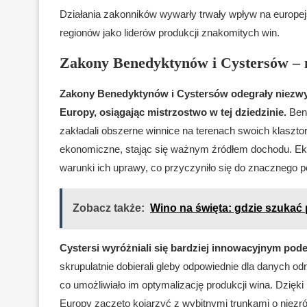
Działania zakonników wywarły trwały wpływ na europejs
regionów jako liderów produkcji znakomitych win.
Zakony Benedyktynów i Cystersów – 
Zakony Benedyktynów i Cystersów odegrały niezwyk
Europy, osiągając mistrzostwo w tej dziedzinie.
Bene
zakładali obszerne winnice na terenach swoich klasztoró
ekonomiczne, stając się ważnym źródłem dochodu. Eks
warunki ich uprawy, co przyczyniło się do znacznego 
Zobacz także:
Wino na święta: gdzie szukać 
Cystersi wyróżniali się bardziej innowacyjnym pod
skrupulatnie dobierali gleby odpowiednie dla danych od
co umożliwiało im optymalizację produkcji wina. Dzięk
Europy zaczęto kojarzyć z wybitnymi trunkami o niezró