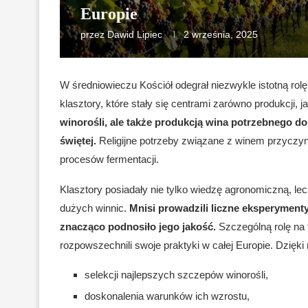
Europie
przez
Dawid Lipiec
2 września, 2025
W średniowieczu Kościół odegrał niezwykle istotną rol
klasztory, które stały się centrami zarówno produkcji, ja
winorośli, ale także produkcją wina potrzebnego 
świętej.
Religijne potrzeby związane z winem przyczynił
procesów fermentacji.
Klasztory posiadały nie tylko wiedzę agronomiczną, lec
dużych winnic.
Mnisi prowadzili liczne eksperyment
znacząco podnosiło jego jakość.
Szczególną rolę na t
rozpowszechnili swoje praktyki w całej Europie. Dzięki 
selekcji najlepszych szczepów winorośli,
doskonalenia warunków ich wzrostu,