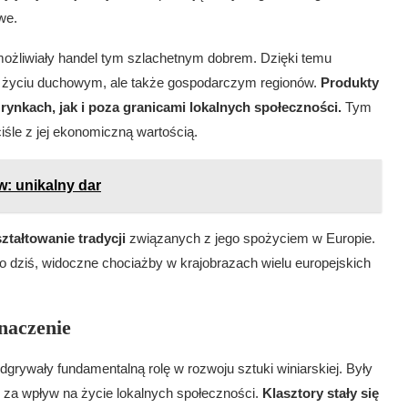
we.
żliwiały handel tym szlachetnym dobrem. Dzięki temu
 w życiu duchowym, ale także gospodarczym regionów.
Produkty
ynkach, jak i poza granicami lokalnych społeczności.
Tym
iśle z jej ekonomiczną wartością.
w: unikalny dar
tałtowanie tradycji
związanych z jego spożyciem w Europie.
 do dziś, widoczne chociażby w krajobrazach wielu europejskich
naczenie
grywały fundamentalną rolę w rozwoju sztuki winiarskiej. Były
i za wpływ na życie lokalnych społeczności.
Klasztory stały się