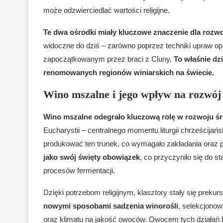
może odzwierciedlać wartości religijne.
Te dwa ośrodki miały kluczowe znaczenie dla rozwo
widoczne do dziś – zarówno poprzez techniki upraw op
zapoczątkowanym przez braci z Cluny.
To właśnie dzi
renomowanych regionów winiarskich na świecie.
Wino mszalne i jego wpływ na rozwój
Wino mszalne odegrało kluczową rolę w rozwoju ś
Eucharystii – centralnego momentu liturgii chrześcija
produkować ten trunek, co wymagało zakładania oraz p
jako swój święty obowiązek
, co przyczyniło się do s
procesów fermentacji.
Dzięki potrzebom religijnym, klasztory stały się prekur
nowymi sposobami sadzenia winorośli
, selekcjonow
oraz klimatu na jakość owoców. Owocem tych działań by