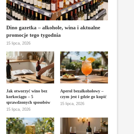
Dino gazetka – alkohole, wina i aktualne
promocje tego tygodnia
15 lipca, 2026
Jak otworzyć wino bez
Aperol bezalkoholowy –
korkociągu – 5
czym jest i gdzie go kupić
sprawdzonych sposobów
15 lipca, 2026
15 lipca, 2026