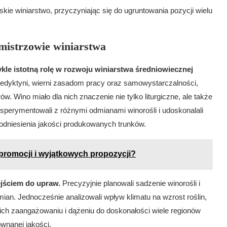
kie winiarstwo, przyczyniając się do ugruntowania pozycji wielu
mistrzowie winiarstwa
le istotną rolę w rozwoju winiarstwa średniowiecznej
dyktyni, wierni zasadom pracy oraz samowystarczalności,
w. Wino miało dla nich znaczenie nie tylko liturgiczne, ale także
perymentowali z różnymi odmianami winorośli i udoskonalali
podniesienia jakości produkowanych trunków.
promocji i wyjątkowych propozycji?
ejściem do upraw.
Precyzyjnie planowali sadzenie winorośli i
mian. Jednocześnie analizowali wpływ klimatu na wzrost roślin,
i ich zaangażowaniu i dążeniu do doskonałości wiele regionów
wnanej jakości.