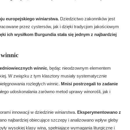
ju europejskiego winiarstwa.
Dziedzictwo zakonników jest
racowane przez cystersów, jak i dzięki tradycjom jakościowym
ęki ich wysiłkom Burgundia stała się jednym z najbardziej
 winnic
redniowiecznych winnic
, będąc nieodzownym elementem
ńskiej. W związku z tym klasztory musiały systematycznie
ielęgnowania rozległych winnic.
Mnisi postrzegali to zadanie
tałego udoskonalania zarówno metod uprawy winorośli, jak i
sorami innowacji w dziedzinie winiarstwa.
Eksperymentowano z
ano najbardziej obiecujące szczepy i analizowano wpływ gleby
ły wysokiej klasy wina, spełniające wymagania liturgiczne i