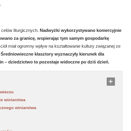
.
 celów liturgicznych.
Nadwyżki wykorzystywano komercyjnie
towano za granicę, wspierając tym samym gospodarkę
iół miał ogromny wpływ na kształtowanie kultury związanej ze
.
Średniowieczne klasztory wyznaczyły kierunek dla
 – dziedzictwo to pozostaje widoczne po dziś dzień.
owieczu
e winiarstwa
ecznego winiarstwa