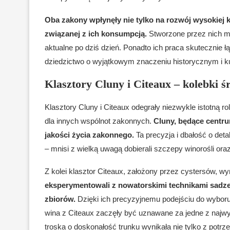
Oba zakony wpłynęły nie tylko na rozwój wysokiej k
związanej z ich konsumpcją.
Stworzone przez nich me
aktualne po dziś dzień. Ponadto ich praca skutecznie łą
dziedzictwo o wyjątkowym znaczeniu historycznym i ku
Klasztory Cluny i Citeaux – kolebki 
Klasztory Cluny i Citeaux odegrały niezwykle istotną r
dla innych wspólnot zakonnych.
Cluny, będące centr
jakości życia zakonnego.
Ta precyzja i dbałość o deta
– mnisi z wielką uwagą dobierali szczepy winorośli oraz
Z kolei klasztor Citeaux, założony przez cystersów, w
eksperymentowali z nowatorskimi technikami sadzeni
zbiorów.
Dzięki ich precyzyjnemu podejściu do wyboru
wina z Citeaux zaczęły być uznawane za jedne z najwy
troska o doskonałość trunku wynikała nie tylko z potrze