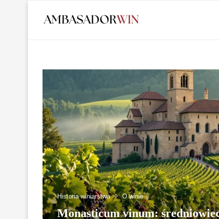
Historia winiarstwa
O winie
Monasticum vinum: średniowiec