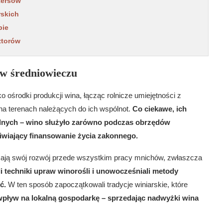
tersów
rskich
pie
ztorów
 w średniowieczu
 ośrodki produkcji wina, łącząc rolnicze umiejętności z
e na terenach należących do ich wspólnot.
Co ciekawe, ich
kralnych – wino służyło zarówno podczas obrzędów
liwiający finansowanie życia zakonnego.
zają swój rozwój przede wszystkim pracy mnichów, zwłaszcza
li techniki upraw winorośli i unowocześniali metody
ć.
W ten sposób zapoczątkowali tradycje winiarskie, które
wpływ na lokalną gospodarkę – sprzedając nadwyżki wina