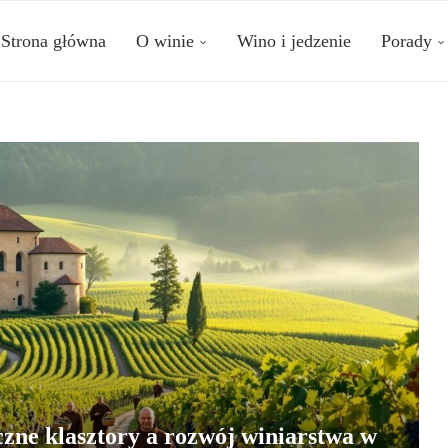
Strona główna
O winie
Wino i jedzenie
Porady
zne klasztory a rozwój winiarstwa w