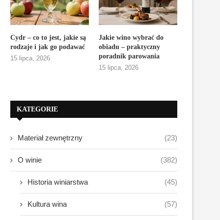
Cydr – co to jest, jakie są
Jakie wino wybrać do
rodzaje i jak go podawać
obiadu – praktyczny
poradnik parowania
15 lipca, 2026
15 lipca, 2026
KATEGORIE
Materiał zewnętrzny
(23)
O winie
(382)
Historia winiarstwa
(45)
Kultura wina
(57)