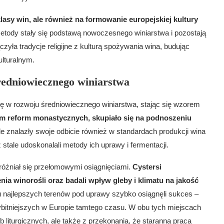
lasy win, ale również na formowanie europejskiej kultury
tody stały się podstawą nowoczesnego winiarstwa i pozostają
czyła tradycje religijne z kulturą spożywania wina, budując
lturalnym.
średniowiecznego winiarstwa
olę w rozwoju średniowiecznego winiarstwa, stając się wzorem
um reform monastycznych, skupiało się na podnoszeniu
le znalazły swoje odbicie również w standardach produkcji wina
 stale udoskonalali metody ich uprawy i fermentacji.
yróżniał się przełomowymi osiągnięciami.
Cystersi
a winorośli oraz badali wpływ gleby i klimatu na jakość
 najlepszych terenów pod uprawy szybko osiągnęli sukces –
bitniejszych w Europie tamtego czasu. W obu tych miejscach
b liturgicznych, ale także z przekonania, że staranna praca