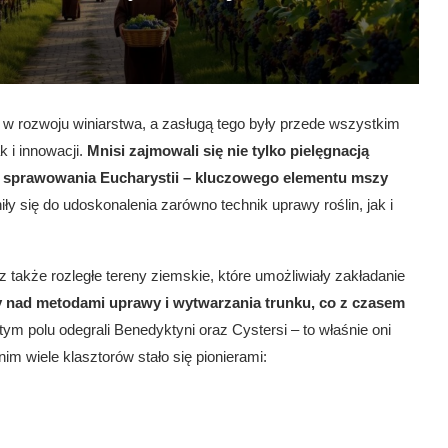
ę w rozwoju winiarstwa, a zasługą tego były przede wszystkim
k i innowacji.
Mnisi zajmowali się nie tylko pielęgnacją
do sprawowania Eucharystii – kluczowego elementu mszy
y się do udoskonalenia zarówno technik uprawy roślin, jak i
z także rozległe tereny ziemskie, które umożliwiały zakładanie
y nad metodami uprawy i wytwarzania trunku, co z czasem
ym polu odegrali Benedyktyni oraz Cystersi – to właśnie oni
nim wiele klasztorów stało się pionierami: