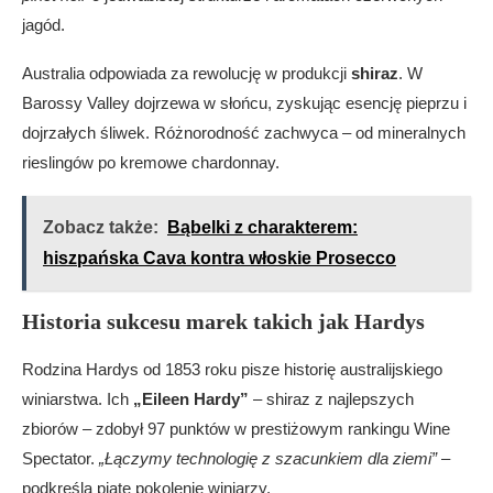
jagód.
Australia odpowiada za rewolucję w produkcji
shiraz
. W
Barossy Valley dojrzewa w słońcu, zyskując esencję pieprzu i
dojrzałych śliwek. Różnorodność zachwyca – od mineralnych
rieslingów po kremowe chardonnay.
Zobacz także:
Bąbelki z charakterem:
hiszpańska Cava kontra włoskie Prosecco
Historia sukcesu marek takich jak Hardys
Rodzina Hardys od 1853 roku pisze historię australijskiego
winiarstwa. Ich
„Eileen Hardy”
– shiraz z najlepszych
zbiorów – zdobył 97 punktów w prestiżowym rankingu Wine
Spectator.
„Łączymy technologię z szacunkiem dla ziemi”
–
podkreśla piąte pokolenie winiarzy.