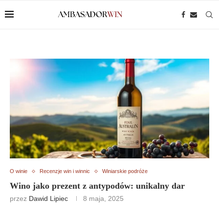
O winie
Recenzje win i winnic
Winiarskie podróże
Wino jako prezent z antypodów: unikalny dar
przez
Dawid Lipiec
8 maja, 2025