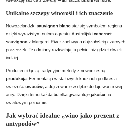
interakcję słońca z ziemią”
– tłumaczą lokalni winiarze.
Unikalne szczepy winorośli i ich znaczenie
Nowozelandzki
sauvignon blanc
stał się symbolem regionu
dzięki wyrazistym nutom agrestu. Australijski
cabernet
sauvignon
z Margaret River zachwyca dojrzałością czarnych
porzeczek. Te odmiany rozkwitają tu pełniej niż gdziekolwiek
indziej.
Producenci łączą tradycyjne metody z nowoczesną
produkcją
. Fermentacja w stalowych kadziach podkreśla
świeżość
owoców
, a dojrzewanie w dębie dodaje waniliowej
aury. Dzięki temu każda butelka gwarantuje
jakości
na
światowym poziomie.
Jak wybrać idealne „wino jako prezent z
antypodów”