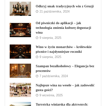
Odkryj smak tradycyjnych win z Gruzji
21 października, 2024
Od piwniczki do aplikacji – jak
technologia zmienia kulturę degustacji
wina
9 sierpnia, 2025
Wino w życiu monarchów – królewskie
piwnice i najsłynniejsze roczniki
9 sierpnia, 2025
Szampan bezalkoholowy – Elegancja bez
procentów
7 października, 2024
Najlepsze wina na wesele – jak zadowolić
gusta gości?
9 września, 2025
Turystyka winiarska dla aktywnych: