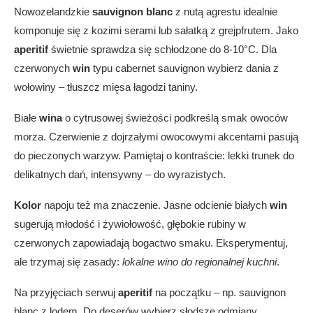
Nowozelandzkie
sauvignon blanc
z nutą agrestu idealnie
komponuje się z kozimi serami lub sałatką z grejpfrutem. Jako
aperitif
świetnie sprawdza się schłodzone do 8-10°C. Dla
czerwonych
win
typu cabernet sauvignon wybierz dania z
wołowiny – tłuszcz mięsa łagodzi taniny.
Białe
wina
o cytrusowej świeżości podkreślą smak owoców
morza. Czerwienie z dojrzałymi owocowymi akcentami pasują
do pieczonych warzyw. Pamiętaj o kontraście: lekki trunek do
delikatnych dań, intensywny – do wyrazistych.
Kolor
napoju też ma znaczenie. Jasne odcienie białych
win
sugerują młodość i żywiołowość, głębokie rubiny w
czerwonych zapowiadają bogactwo smaku. Eksperymentuj,
ale trzymaj się zasady:
lokalne wino do regionalnej kuchni
.
Na przyjęciach serwuj
aperitif
na początku – np. sauvignon
blanc z lodem. Do deserów wybierz słodsze odmiany.