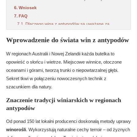
Wniosek
FAQ
Dlaczego wina z antypodów są uważane za
unikalny prezent?
Wprowadzenie do świata win z antypodów
Jak klimat wpływa na charakter win z odległych
krain?
W regionach Australii i Nowej Zelandii każda butelka to
Czym kierować się przy wyborze wina jako
prezentu?
opowieść o słońcu i wietrze. Miejscowe winnice, otoczone
Z jakimi potrawami łączyć wina z południowej
oceanami i górami, tworzą trunki o niepowtarzalnej głębi.
półkuli?
Sekret tkwi w połączeniu nowoczesnych technik z
Które szczepy winorośli są warte uwagi?
szacunkiem dla natury.
Znaczenie tradycji winiarskich w regionach
antypodów
Od ponad 150 lat lokalni producenci doskonalą metody uprawy
winorośli
. Wykorzystują naturalne cechy terroir – od żyznych