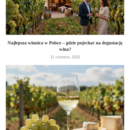
Najlepsza winnica w Polsce – gdzie pojechać na degustację
wina?
11 czerwca, 2026