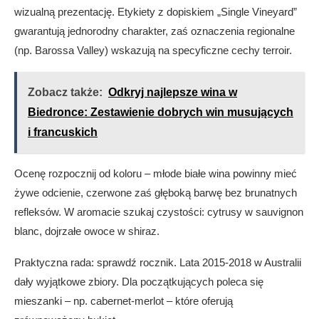
wizualną prezentację. Etykiety z dopiskiem „Single Vineyard”
gwarantują jednorodny charakter, zaś oznaczenia regionalne
(np. Barossa Valley) wskazują na specyficzne cechy terroir.
Zobacz także:
Odkryj najlepsze wina w
Biedronce: Zestawienie dobrych win musujących
i francuskich
Ocenę rozpocznij od koloru – młode białe wina powinny mieć
żywe odcienie, czerwone zaś głęboką barwę bez brunatnych
refleksów. W aromacie szukaj czystości: cytrusy w sauvignon
blanc, dojrzałe owoce w shiraz.
Praktyczna rada: sprawdź rocznik. Lata 2015-2018 w Australii
dały wyjątkowe zbiory. Dla początkujących poleca się
mieszanki – np. cabernet-merlot – które oferują