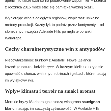
aperitif. To także szansa na podarowanie wspomnień – butelka
z rocznika 2015 może stać się pamiątką ważnej okazji.
Wybierając wina z odległych regionów, wspierasz unikalne
metody produkcji. Każdy łyk to podróż przez kontynenty – od
słonecznych wzgórz Adelaide Hills po mgliste poranki
Wairarapa.
Cechy charakterystyczne win z antypodów
Niepowtarzalność trunków z Australii i Nowej Zelandii
kształtuje natura i ludzkie ręce. W każdym kieliszku kryje się
opowieść o słońcu, wietrznych dolinach i glebach, które nadają
im wyjątkowy rys.
Wpływ klimatu i terroir na smak i aromat
Morskie bryzy Marlborough chłodzą winogrona
sauvignon
blanc
, nadając im soczystą cytrusowość. W Adelaide Hills