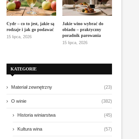
Cydr – co to jest, jakie są
Jakie wino wybrać do
rodzaje i jak go podawać
obiadu – praktyczny
poradnik parowania
15 lipca, 2026
15 lipca, 2026
KATEGORIE
Materiał zewnętrzny
(23)
O winie
(382)
Historia winiarstwa
(45)
Kultura wina
(57)