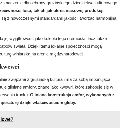
z znaczenie dla ochrony gruzińskiego dziedzictwa kulturowego.
zeciwności losu, takich jak okres masowej produkcji
są z nowoczesnymi standardami jakości, tworząc harmonijną
a jej wyjątkowość jako kolebki tego rzemiosła, lecz także
kątków świata. Dzięki temu lokalne społeczności mogą
ulturę winiarską na arenie międzynarodowej.
 kwewri
alnie związane z gruzińską kulturą i ma za sobą imponującą
uje gliniane amfory, znane jako kwewri, które zakopuje się w
rzewania trunku.
Gliniana konstrukcja amfor, wykonanych z
mperaturę dzięki właściwościom gleby.
olowe?