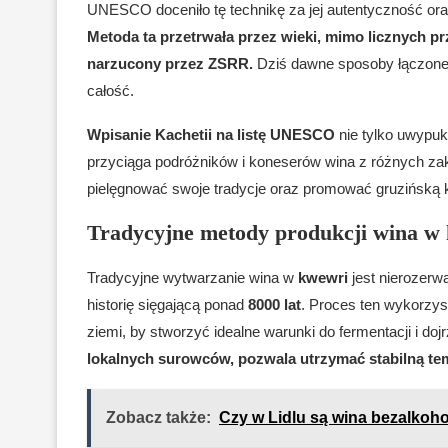
UNESCO doceniło tę technikę za jej autentyczność ora
Metoda ta przetrwała przez wieki, mimo licznych pr
narzucony przez ZSRR.
Dziś dawne sposoby łączone 
całość.
Wpisanie Kachetii na listę UNESCO
nie tylko uwypukl
przyciąga podróżników i koneserów wina z różnych za
pielęgnować swoje tradycje oraz promować gruzińską k
Tradycyjne metody produkcji wina w
Tradycyjne wytwarzanie wina w
kwewri
jest nierozerw
historię sięgającą ponad
8000 lat
. Proces ten wykorzyst
ziemi, by stworzyć idealne warunki do fermentacji i doj
lokalnych surowców, pozwala utrzymać stabilną te
Zobacz także:
Czy w Lidlu są wina bezalkoh