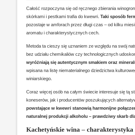
Całość rozpoczyna się od ręcznego zbierania winogro
skórkami i pestkami trafia do kwewri.
Taki sposób fer
pozostaje w amforach przez długi czas – od kilku mies
aromatu i charakterystycznych cech.
Metoda ta cieszy się uznaniem ze względu na swój natu
bez udziału chemikaliów czy technologicznych udosko
wyróżniają się autentycznym smakiem oraz miner
wpisana na listę niematerialnego dziedzictwa kulturo
winiarskiego.
Coraz więcej osób na całym świecie interesuje się tą 
koneserów, jak i producentów poszukujących alternaty
powstające w kwewri stanowią harmonijne połącz
naturalnej produkcji alkoholu – prawdziwy skarb 
Kachetyńskie wina – charakterystyka