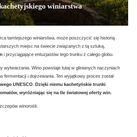
kachetyjskiego winiarstwa
rca tamtejszego winiarstwa, może poszczycić się historią
jstarszych miejsc na świecie związanych z tą sztuką,
in
i przyciągające entuzjastów tego trunku z całego globu.
y wytwarzania. Wino powstaje tutaj w glinianych naczyniach
as fermentacji i dojrzewania. Ten wyjątkowy proces został
urowego UNESCO
.
Dzięki niemu kachetyńskie trunki
atów, wyróżniając się na tle światowej oferty win.
szczepów winorośli: