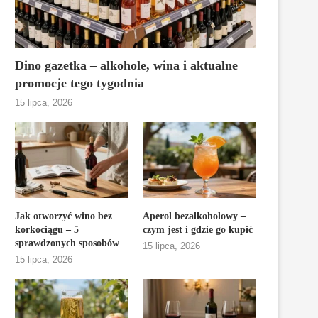
Dino gazetka – alkohole, wina i aktualne
promocje tego tygodnia
15 lipca, 2026
Jak otworzyć wino bez
Aperol bezalkoholowy –
korkociągu – 5
czym jest i gdzie go kupić
sprawdzonych sposobów
15 lipca, 2026
15 lipca, 2026