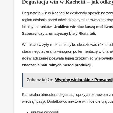
Degustacja win w Kachetii – jak odkr
Degustacja win w Kachetii to doskonały sposób na zanurz
region odsłania przed odwiedzającymi zarówno sekrety 
lokalnych trunków.
Urokliwe winnice kuszą możliwoś
Saperavi czy aromatyczny biały Rkatsiteli.
W trakcie wizyty można nie tylko skosztować różnorod
starannego zbierania winogron po fermentację w chara
doświadczenie pozwala lepiej zrozumieć wielowieko
znaczenie naturalnych metod produkcji.
Zobacz także:
Wyroby winiarskie z Prowansji
Kameralna atmosfera degustacji sprzyja rozmowom z m
wiedzą i pasją. Dodatkowo, niektóre winnice oferują udz
uprawę winorośli,