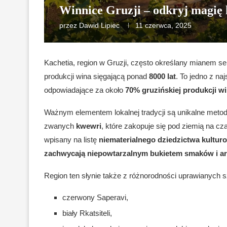
Winnice Gruzji – odkryj magię 
przez
Dawid Lipiec
11 czerwca, 2025
Kachetia, region w Gruzji, często określany mianem se
produkcji wina sięgającą ponad
8000 lat
. To jedno z na
odpowiadające za około
70% gruzińskiej produkcji w
Ważnym elementem lokalnej tradycji są unikalne metod
zwanych
kwewri
, które zakopuje się pod ziemią na cz
wpisany na listę
niematerialnego dziedzictwa kult
zachwycają niepowtarzalnym bukietem smaków i arom
Region ten słynie także z różnorodności uprawianych 
czerwony Saperavi,
biały Rkatsiteli,