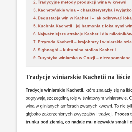
Tradycyjne metody produkcji wina w kwewri
Kachetyńskie wina – charakterystyka i wyjątk
Degustacja win w Kachetii – jak odkrywać loka
Kuchnia Kachetii i jej harmonia z lokalnymi wi
Najważniejsze atrakcje Kachetii dla miłośnikó
Przyroda Kachetii – krajobrazy i winiarskie szla
Sighnaghi – kulturalna stolica Kachetii
Turystyka winiarska w Gruzji – niezapomniane
Tradycje winiarskie Kachetii na liś
Tradycje winiarskie Kachetii
, które znalazły się na 
odgrywają szczególną rolę w światowym winiarstwie. C
wina w glinianych amforach zwanych kwewri. To nie ty
głęboko zakorzenionych zwyczajów i tradycji.
Proces t
trunku pod ziemią, co nadaje mu niezwykły smak i 