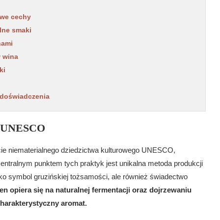
owe cechy
lne smaki
nami
w wina
ki
 doświadczenia
cie UNESCO
liście niematerialnego dziedzictwa kulturowego UNESCO,
entralnym punktem tych praktyk jest unikalna metoda produkcji
lko symbol gruzińskiej tożsamości, ale również świadectwo
en opiera się na naturalnej fermentacji oraz dojrzewaniu
charakterystyczny aromat.