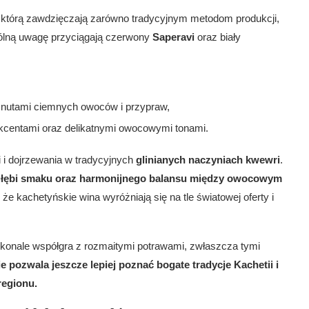
 którą zawdzięczają zarówno tradycyjnym metodom produkcji,
gólną uwagę przyciągają czerwony
Saperavi
oraz biały
nutami ciemnych owoców i przypraw,
 akcentami oraz delikatnymi owocowymi tonami.
i i dojrzewania w tradycyjnych
glinianych naczyniach kwewri
.
j głębi smaku oraz harmonijnego balansu między owocowym
 że kachetyńskie wina wyróżniają się na tle światowej oferty i
onale współgra z rozmaitymi potrawami, zwłaszcza tymi
e pozwala jeszcze lepiej poznać bogate tradycje Kachetii i
regionu.