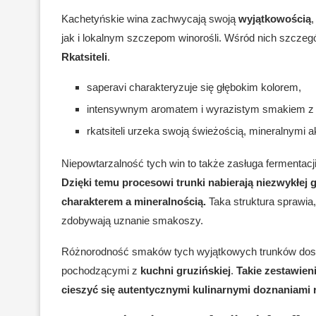
Kachetyńskie wina zachwycają swoją
wyjątkowością
,
jak i lokalnym szczepom winorośli. Wśród nich szcze
Rkatsiteli
.
saperavi charakteryzuje się głębokim kolorem,
intensywnym aromatem i wyrazistym smakiem z 
rkatsiteli urzeka swoją świeżością, mineralnymi
Niepowtarzalność tych win to także zasługa fermentacj
Dzięki temu procesowi trunki nabierają niezwykłe
charakterem a mineralnością.
Taka struktura sprawia,
zdobywają uznanie smakoszy.
Różnorodność smaków tych wyjątkowych trunków dosk
pochodzącymi z
kuchni gruzińskiej
.
Takie zestawieni
cieszyć się autentycznymi kulinarnymi doznaniami 