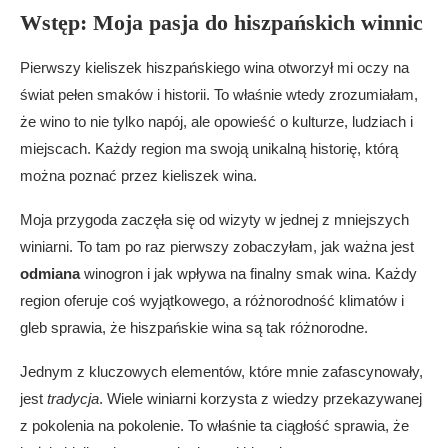
Przewodnik po hiszpańskich bodegas: Codorniu,
Wstęp: Moja pasja do hiszpańskich winnic
Protos, Marqués de Riscal i Tío Pepe
Doświadczenia z wycieczek po winnicach i
Pierwszy kieliszek hiszpańskiego wina otworzył mi oczy na
degustacjach
świat pełen smaków i historii. To właśnie wtedy zrozumiałam,
Wyjątkowe cechy każdej winiarni i ich historia
że wino to nie tylko napój, ale opowieść o kulturze, ludziach i
Moje refleksje z osobistych wizyt
miejscach. Każdy region ma swoją unikalną historię, którą
Wniosek
można poznać przez kieliszek wina.
FAQ
Jakie są najważniejsze regiony winiarskie w
Moja przygoda zaczęła się od wizyty w jednej z mniejszych
Hiszpanii?
winiarni. To tam po raz pierwszy zobaczyłam, jak ważna jest
Jakie odmiany winogron są najbardziej popularne
odmiana
winogron i jak wpływa na finalny smak wina. Każdy
w Hiszpanii?
region oferuje coś wyjątkowego, a różnorodność klimatów i
Czy warto odwiedzić winnice w Hiszpanii?
gleb sprawia, że hiszpańskie wina są tak różnorodne.
Jakie są najlepsze winiarnie do odwiedzenia w
Hiszpanii?
Jednym z kluczowych elementów, które mnie zafascynowały,
Czy Hiszpania produkuje tylko czerwone wina?
jest
tradycja
. Wiele winiarni korzysta z wiedzy przekazywanej
Jakie są najlepsze okresy na zwiedzanie winnic w
z pokolenia na pokolenie. To właśnie ta ciągłość sprawia, że
Hiszpanii?