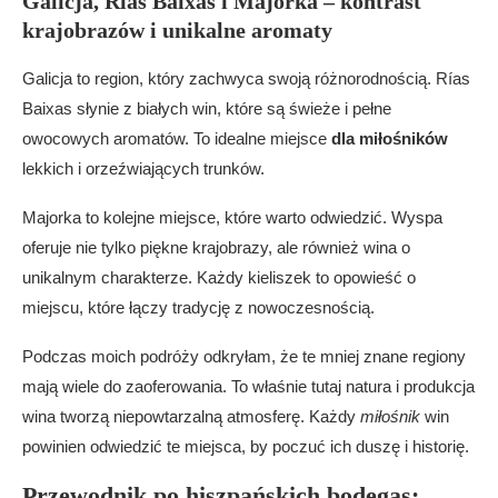
Galicja, Rías Baixas i Majorka – kontrast
krajobrazów i unikalne aromaty
Galicja to region, który zachwyca swoją różnorodnością. Rías
Baixas słynie z białych win, które są świeże i pełne
owocowych aromatów. To idealne miejsce
dla miłośników
lekkich i orzeźwiających trunków.
Majorka to kolejne miejsce, które warto odwiedzić. Wyspa
oferuje nie tylko piękne krajobrazy, ale również wina o
unikalnym charakterze. Każdy kieliszek to opowieść o
miejscu, które łączy tradycję z nowoczesnością.
Podczas moich podróży odkryłam, że te mniej znane regiony
mają wiele do zaoferowania. To właśnie tutaj natura i produkcja
wina tworzą niepowtarzalną atmosferę. Każdy
miłośnik
win
powinien odwiedzić te miejsca, by poczuć ich duszę i historię.
Przewodnik po hiszpańskich bodegas: