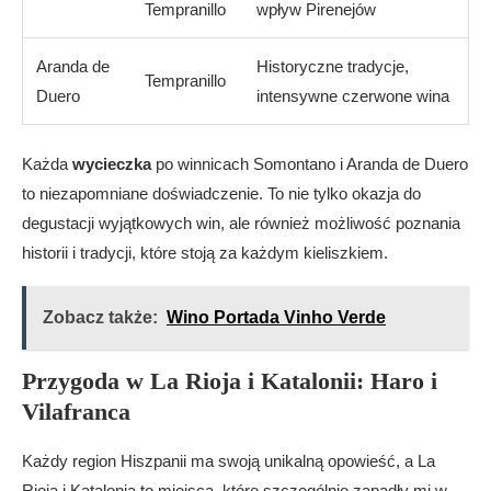
Tempranillo
wpływ Pirenejów
Aranda de
Historyczne tradycje,
Tempranillo
Duero
intensywne czerwone wina
Każda
wycieczka
po winnicach Somontano i Aranda de Duero
to niezapomniane doświadczenie. To nie tylko okazja do
degustacji wyjątkowych win, ale również możliwość poznania
historii i tradycji, które stoją za każdym kieliszkiem.
Zobacz także:
Wino Portada Vinho Verde
Przygoda w La Rioja i Katalonii: Haro i
Vilafranca
Każdy region Hiszpanii ma swoją unikalną opowieść, a La
Rioja i Katalonia to miejsca, które szczególnie zapadły mi w