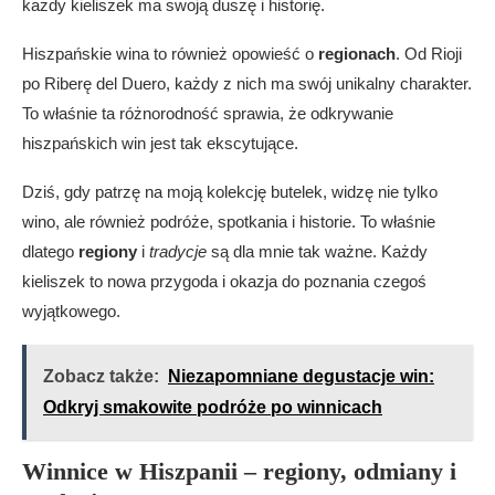
każdy kieliszek ma swoją duszę i historię.
Czy w Hiszpanii organizowane są festiwale wina?
Hiszpańskie wina to również opowieść o
regionach
. Od Rioji
po Riberę del Duero, każdy z nich ma swój unikalny charakter.
To właśnie ta różnorodność sprawia, że odkrywanie
hiszpańskich win jest tak ekscytujące.
Dziś, gdy patrzę na moją kolekcję butelek, widzę nie tylko
wino, ale również podróże, spotkania i historie. To właśnie
dlatego
regiony
i
tradycje
są dla mnie tak ważne. Każdy
kieliszek to nowa przygoda i okazja do poznania czegoś
wyjątkowego.
Zobacz także:
Niezapomniane degustacje win:
Odkryj smakowite podróże po winnicach
Winnice w Hiszpanii – regiony, odmiany i