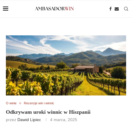
O winie
Recenzje win i winnic
Odkrywam uroki winnic w Hiszpanii
przez
Dawid Lipiec
4 marca, 2025