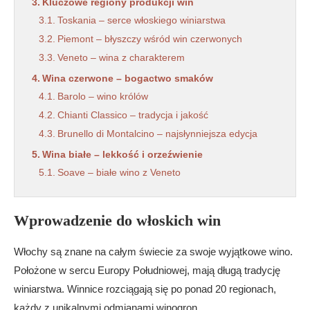
Kluczowe regiony produkcji win
Toskania – serce włoskiego winiarstwa
Piemont – błyszczy wśród win czerwonych
Veneto – wina z charakterem
Wina czerwone – bogactwo smaków
Barolo – wino królów
Chianti Classico – tradycja i jakość
Brunello di Montalcino – najsłynniejsza edycja
Wina białe – lekkość i orzeźwienie
Soave – białe wino z Veneto
Frascati – orzeźwiające smaki Rzymu
Pinot Grigio – ulubieniec wielu
Wprowadzenie do włoskich win
Wina musujące i deserowe
Prosecco – bąbelki z Veneto
Włochy są znane na całym świecie za swoje wyjątkowe wino.
Asti Spumante – słodkie dopełnienie
Położone w sercu Europy Południowej, mają długą tradycję
Vin Santo – wino na deser
winiarstwa. Winnice rozciągają się po ponad 20 regionach,
Najlepsze marki włoskich win
każdy z unikalnymi odmianami winogron.