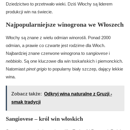
Dziedzictwo to przetrwało wieki. Dziś Włochy są liderem
Czym charakteryzuje się Barolo?
produkcji win na świecie.
Czym słynie Chianti Classico?
Czym wyróżnia się Brunello di Montalcino?
Najpopularniejsze winogrona we Włoszech
Czym słynie białe wino Soave?
Jakie jest charakterystyka Frascati?
Włochy są znane z wielu odmian winorośli. Ponad 2000
Czym wyróżnia się Pinot Grigio?
odmian, a prawie co czwarte jest rodzime dla Włoch.
Jakie są charakterystyczne włoskie wina
Najbardziej znane czerwone winogrona to
sangiovese
i
musujące?
nebbiolo
. Są one kluczowe dla win toskańskich i piemonckich.
Czym słynie Vin Santo?
Natomiast
pinot grigio
to popularny biały szczep, dający lekkie
Jakie są najbardziej znane marki włoskich win?
wina.
Jak prawidłowo przygotować się do degustacji
win włoskich?
Zobacz także:
Odkryj wina naturalne z Gruzji -
Jakie są idealne połączenia win włoskich z
smak tradycji
jedzeniem?
Gdzie można znaleźć informacje na temat win
włoskich?
Sangiovese – król win włoskich
Jakie wydarzenia związane z winami odbywają