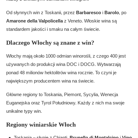
Marchesi Antinori – tradycja od 1385 roku
Od słynnych win z Toskanii, przez
Barbaresco
i
Barolo
, po
Gaja – ikona winiarstwa włoskiego
Amarone della Valpolicella
z Veneto. Włoskie wina są
Biondi-Santi – pionier Brunello
standardem jakości i smaku na całym świecie.
Jak degustować włoskie wina
Przygotowanie do degustacji
Dlaczego Włochy są znane z win?
Właściwe akcesoria do wina
Włochy mają około 1000 odmian winorośli, z czego 400 jest
Techniki degustacyjne
używanych do produkcji wina DOC i DOCG. Wytwarzają
Pairing z jedzeniem – idealne zestawienia
ponad 48 milionów hektolitrów wina rocznie. To czyni je
Czerwone wina z mięsem
największym producentem wina na świecie.
Białe wina z rybami i owocami morza
Wina musujące na wyjątkowe okazje
Główne regiony to Toskania, Piemont, Sycylia, Wenecja
Obieg informacji – skąd czerpać wiedzę o
Euganejska oraz Tyrol Południowy. Każdy z nich ma swoje
winach?
unikalne typy win.
Książki o winach włoskich
Regiony winiarskie Włoch
Strony internetowe dedykowane winom
Fora i blogi winiarskie
Toskania – słynie z Chianti,
Brunello di Montalcino
i
Vino