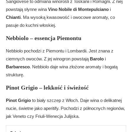
Sangiovese to odmiana winorośli z Toskanii i Romagni. Z niej
się we Włoszech?
powstają słynne wina
Vino Nobile di Montepulciano
i
Chianti
. Ma wysoką kwasowość i owocowe aromaty, co
pasuje do kuchni włoskiej.
Nebbiolo – essencja Piemontu
Nebbiolo pochodzi z Piemontu i Lombardii. Jest znana z
ciemnych owoców. Z jej winogron powstają
Barolo
i
Barbaresco
. Nebbiolo daje wina złożone aromaty i bogatą
strukturę.
Pinot Grigio – lekkość i świeżość
Pinot Grigio
to biały szczep z Włoch. Daje wina o delikatnej
nucie, świetne jako aperitify. Pochodzi z północnych regionów,
jak Veneto czy Friuli-Wenecja Julijska.