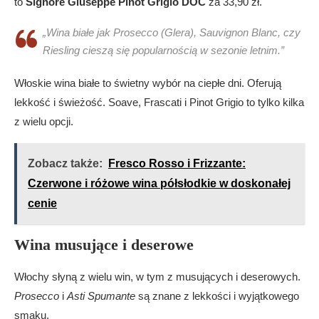
to
Signore Giuseppe Pinot Grigio DOC
za 33,90 zł.
„Wina białe jak Prosecco (Glera), Sauvignon Blanc, czy
Riesling cieszą się popularnością w sezonie letnim.”
Włoskie wina białe to świetny wybór na ciepłe dni. Oferują
lekkość i świeżość. Soave, Frascati i Pinot Grigio to tylko kilka
z wielu opcji.
Zobacz także:
Fresco Rosso i Frizzante:
Czerwone i różowe wina półsłodkie w doskonałej
cenie
Wina musujące i deserowe
Włochy słyną z wielu win, w tym z musujących i deserowych.
Prosecco
i
Asti Spumante
są znane z lekkości i wyjątkowego
smaku.