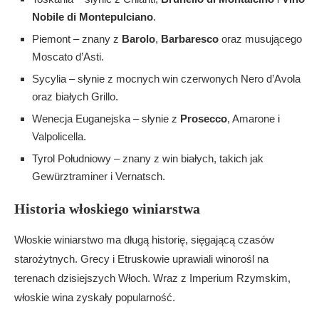
Wydarzenia winiarskie we Włoszech
Nobile di Montepulciano
.
Festiwale win – niezapomniane przeżycia
Piemont – znany z
Barolo
,
Barbaresco
oraz musującego
Wydarzenia w regionach winiarskich
Moscato d’Asti.
Wina na targach i wystawach
Sycylia – słynie z mocnych win czerwonych Nero d’Avola
Podsumowanie – odkryj włoskie wina
oraz białych Grillo.
Dlaczego warto spróbować win włoskich?
Wenecja Euganejska – słynie z
Prosecco
, Amarone i
Jak zacząć swoją przygodę z włoskimi winami?
Valpolicella.
FAQ
Tyrol Południowy – znany z win białych, takich jak
Dlaczego Włochy są znane z win?
Gewürztraminer i Vernatsch.
Jakie są najbardziej znane regiony winiarskie we
Włoszech?
Historia włoskiego winiarstwa
Jaka jest historia włoskiego winiarstwa?
Jakie są najpopularniejsze odmiany winogron we
Włoskie winiarstwo ma długą historię, sięgającą czasów
Włoszech?
starożytnych. Grecy i Etruskowie uprawiali winorośl na
Czym słynie Toskania w produkcji win?
terenach dzisiejszych Włoch. Wraz z Imperium Rzymskim,
Jakie wina słyną z Piemontu?
włoskie wina zyskały popularność.
Jakie wina produkuje region Veneto?