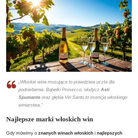
„Włoskie wina musujące to prawdziwa uczta dla
podniebienia. Bąbelki Prosecco, słodycz
Asti
Spumante
oraz głębia Vin Santo to esencja włoskiego
winiarstwa.”
Najlepsze marki włoskich win
Gdy mówimy o
znanych winach włoskich
i
najlepszych