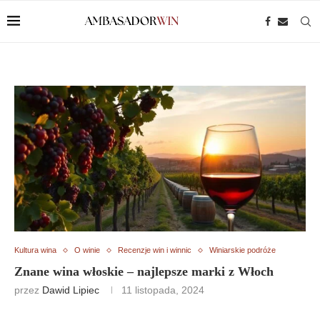
Kultura wina
O winie
Recenzje win i winnic
Winiarskie podróże
Znane wina włoskie – najlepsze marki z Włoch
przez
Dawid Lipiec
11 listopada, 2024