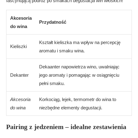
fascynującą podróż po smakach
degustacja win włoskich
!
Akcesoria
Przydatność
do wina
Kształt kieliszka ma wpływ na percepcję
Kieliszki
aromatu i smaku wina.
Dekaanter napowietrza wino, uwalniając
Dekanter
jego aromaty i pomagając w osiągnięciu
pełni smaku.
Akcesoria
Korkociąg, lejek, termometr do wina to
do wina
niezbędne elementy degustacji.
Pairing z jedzeniem – idealne zestawienia