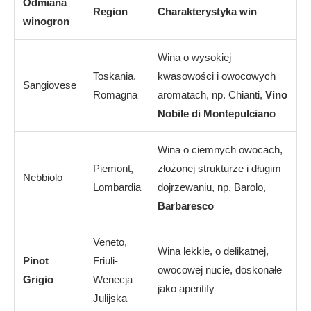
Odmiana
Region
Charakterystyka win
winogron
Wina o wysokiej
Toskania,
kwasowości i owocowych
Sangiovese
Romagna
aromatach, np. Chianti,
Vino
Nobile di Montepulciano
Wina o ciemnych owocach,
Piemont,
złożonej strukturze i długim
Nebbiolo
Lombardia
dojrzewaniu, np. Barolo,
Barbaresco
Veneto,
Wina lekkie, o delikatnej,
Pinot
Friuli-
owocowej nucie, doskonałe
Grigio
Wenecja
jako aperitify
Julijska