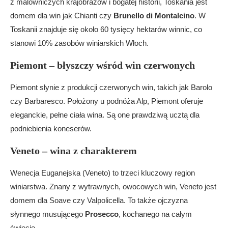
z malowniczych krajobrazów i bogatej historii, Toskania jest
domem dla win jak Chianti czy
Brunello di Montalcino
. W
Toskanii znajduje się około 60 tysięcy hektarów winnic, co
stanowi 10% zasobów winiarskich Włoch.
Piemont – błyszczy wśród win czerwonych
Piemont słynie z produkcji czerwonych win, takich jak Barolo
czy Barbaresco. Położony u podnóża Alp, Piemont oferuje
eleganckie, pełne ciała wina. Są one prawdziwą ucztą dla
podniebienia koneserów.
Veneto – wina z charakterem
Wenecja Euganejska (Veneto) to trzeci kluczowy region
winiarstwa. Znany z wytrawnych, owocowych win, Veneto jest
domem dla Soave czy Valpolicella. To także ojczyzna
słynnego musującego
Prosecco
, kochanego na całym
świecie.