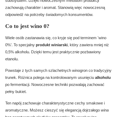
substytutem. Dzięki nowoczesnym metodom produkcji
Jak powstaje dobre wino 0%?
zachowują charakter i aromat. Stanowią więc nowoczesną
Czy bezalkoholowe wino ma mniej kalorii?
odpowiedź na potrzeby świadomych konsumentów.
Dla kogo sprawdzi się ten napój?
Jak smakuje czerwone wino bezalkoholowe?
Co to jest wino 0?
Gdzie mogę kupić takie wina?
Czy szampan bezalkoholowy nadaje się na
Wiele osób zastanawia się, co kryje się pod terminem 'wino
toast?
0%’. To specjalny
produkt winiarski
, który zawiera mniej niż
Czy można używać go do gotowania?
0,5% alkoholu. Dzięki temu jest praktycznie pozbawiony
etanolu.
Powstaje z tych samych szlachetnych winogron co tradycyjny
trunek. Różnica polega na kontrolowanym usunięciu
alkoholu
po fermentacji. Nowoczesne techniki pozwalają zachować
pełny bukiet.
Ten napój zachowuje charakterystyczne cechy smakowe i
aromatyczne. Możesz cieszyć się elegancją dojrzałego
wina