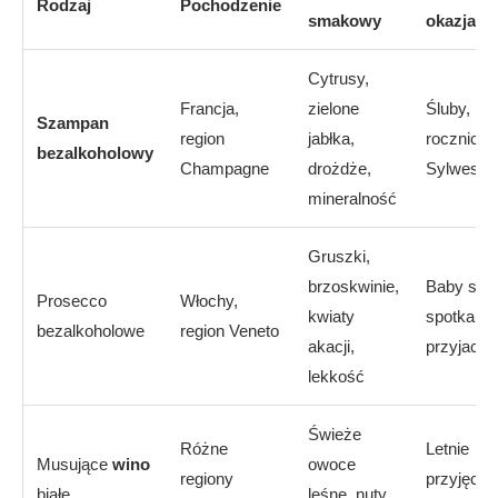
Rodzaj
Pochodzenie
smakowy
okazja
Cytrusy,
Francja,
zielone
Śluby,
Szampan
region
jabłka,
rocznice,
bezalkoholowy
Champagne
drożdże,
Sylwester
mineralność
Gruszki,
brzoskwinie,
Baby sho
Prosecco
Włochy,
kwiaty
spotkania
bezalkoholowe
region Veneto
akacji,
przyjaciel
lekkość
Świeże
Różne
Letnie
Musujące
wino
owoce
regiony
przyjęcia,
białe
leśne, nuty