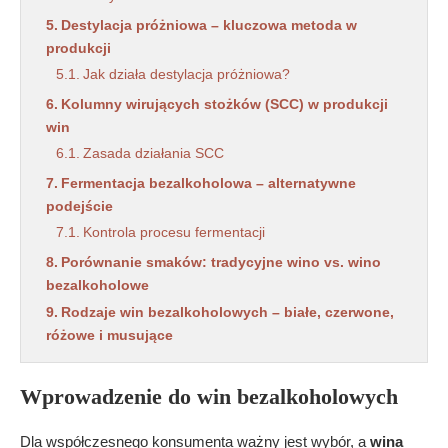
Destylacja próżniowa – kluczowa metoda w
produkcji
Jak działa destylacja próżniowa?
Kolumny wirujących stożków (SCC) w produkcji
win
Zasada działania SCC
Fermentacja bezalkoholowa – alternatywne
podejście
Kontrola procesu fermentacji
Porównanie smaków: tradycyjne wino vs. wino
bezalkoholowe
Rodzaje win bezalkoholowych – białe, czerwone,
różowe i musujące
Wina wytrawne i półwytrawne
Wino musujące 0% – świętowanie bez
Wprowadzenie do win bezalkoholowych
procentów
Szampan i prosecco bezalkoholowe
Dla współczesnego konsumenta ważny jest wybór, a
wina