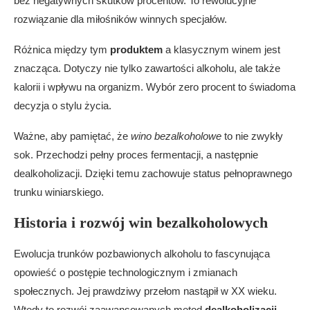
bez negatywnych skutków procentów. To rewolucyjne
rozwiązanie dla miłośników winnych specjałów.
Różnica między tym
produktem
a klasycznym winem jest
znacząca. Dotyczy nie tylko zawartości alkoholu, ale także
kalorii i wpływu na organizm. Wybór zero procent to świadoma
decyzja o stylu życia.
Ważne, aby pamiętać, że
wino bezalkoholowe
to nie zwykły
sok. Przechodzi pełny proces fermentacji, a następnie
dealkoholizacji. Dzięki temu zachowuje status pełnoprawnego
trunku winiarskiego.
Historia i rozwój win bezalkoholowych
Ewolucja trunków pozbawionych alkoholu to fascynująca
opowieść o postępie technologicznym i zmianach
społecznych. Jej prawdziwy przełom nastąpił w XX wieku.
Wtedy to rozwój zaawansowanych metod
dealkoholizacji