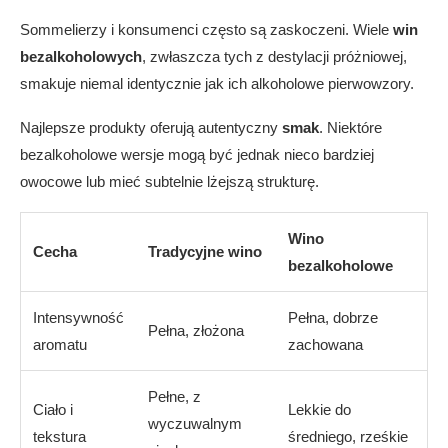
Sommelierzy i konsumenci często są zaskoczeni. Wiele
win
bezalkoholowych
, zwłaszcza tych z destylacji próżniowej,
smakuje niemal identycznie jak ich alkoholowe pierwowzory.
Najlepsze produkty oferują autentyczny
smak
. Niektóre
bezalkoholowe wersje mogą być jednak nieco bardziej
owocowe lub mieć subtelnie lżejszą strukturę.
Wino
Cecha
Tradycyjne wino
bezalkoholowe
Intensywność
Pełna, dobrze
Pełna, złożona
aromatu
zachowana
Pełne, z
Ciało i
Lekkie do
wyczuwalnym
tekstura
średniego, rześkie