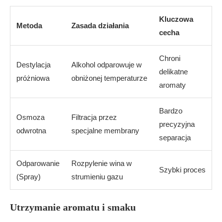
Kluczowa
Metoda
Zasada działania
cecha
Chroni
Destylacja
Alkohol odparowuje w
delikatne
próżniowa
obniżonej temperaturze
aromaty
Bardzo
Osmoza
Filtracja przez
precyzyjna
odwrotna
specjalne membrany
separacja
Odparowanie
Rozpylenie wina w
Szybki proces
(Spray)
strumieniu gazu
Utrzymanie aromatu i smaku