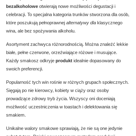
bezalkoholowe
otwierają nowe możliwości degustacji i
Zdrowotne aspekty win bezalkoholowych
celebracji. To specjalna kategoria trunków stworzona dla osób,
Korzystny skład oraz właściwości
antyoksydacyjne
które poszukują pełnoprawnej
alternatywy dla
klasycznego
wina, ale bez spożywania alkoholu.
Wino bezalkoholowe a zdrowy styl życia
Kulinarne zastosowania win 0%
Asortyment zachwyca różnorodnością. Można znaleźć lekkie
Dania kuchni śródziemnomorskiej
białe, pełne czerwone, orzeźwiające różowe i musujące.
Desery i lekkie przekąski
Każdy smakosz odkryje
produkt
idealnie dopasowany do
Zalety wyboru wina bezalkoholowego
swoich preferencji.
Jak powstaje wino bezalkoholowe – od
winogron do butelki
Popularność tych win rośnie w różnych grupach społecznych.
Gdzie kupić najlepsze wino 0 procent?
Sięgają po nie kierowcy, kobiety w ciąży oraz osoby
Zakupy online i sklepy stacjonarne
prowadzące zdrowy tryb życia. Wszyscy oni doceniają
Innowacje w produkcji win bezalkoholowych
możliwość uczestniczenia w toastach i delektowania się
Wniosek
smakiem.
FAQ
Unikalne walory smakowe sprawiają, że nie są one jedynie
Czym dokładnie jest wino bezalkoholowe?