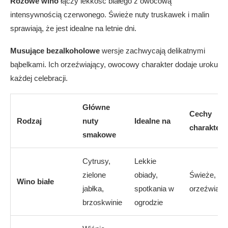
Różowe wino
łączy lekkość białego z owocową
intensywnością czerwonego. Świeże nuty truskawek i malin
sprawiają, że jest idealne na letnie dni.
Musujące bezalkoholowe
wersje zachwycają delikatnymi
bąbelkami. Ich orzeźwiający, owocowy charakter dodaje uroku
każdej celebracji.
Główne
Cechy
Rodzaj
nuty
Idealne na
charaktery
smakowe
Cytrusy,
Lekkie
zielone
obiady,
Świeże, lek
Wino białe
jabłka,
spotkania w
orzeźwiają
brzoskwinie
ogrodzie