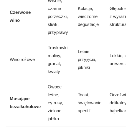
Wiśnie,
czarne
Kolacje,
Głębokie, z
Czerwone
porzeczki,
wieczorne
z wyraźną
wino
śliwki,
degustacje
strukturą
przyprawy
Truskawki,
Letnie
maliny,
Lekkie, ow
Wino różowe
przyjęcia,
granat,
uniwersaln
pikniki
kwiaty
Owoce
leśne,
Toast,
Orzeźwiają
Musujące
cytrusy,
świętowanie,
delikatnymi
bezalkoholowe
zielone
aperitif
bąbelkami
jabłka