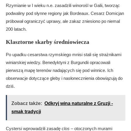
Rzymianie w I wieku n.e. zasadzili winorośl w Galii, tworząc
podwaliny pod słynne regiony jak Bordeaux. Cesarz Domicjan
próbował ograniczyć uprawy, ale zakaz zniesiono po niemal
200 latach.
Klasztorne skarby średniowiecza
Po upadku cesarstwa rzymskiego mnisi stali się strażnikami
winiarskiej wiedzy. Benedyktyni z Burgundii opracowali
pierwszą mapę terenów nadających się pod winnice. Ich
obserwacje dotyczące gleby i nasłonecznienia obowiązują do
dziś.
Zobacz także:
Odkryj wina naturalne z Gruzji -
smak tradycji
Cystersi wprowadzili zasadę
clos
– otoczonych murami