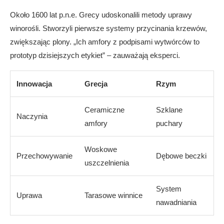
Około 1600 lat p.n.e. Grecy udoskonalili metody uprawy
winorośli. Stworzyli pierwsze systemy przycinania krzewów,
zwiększając plony. „Ich amfory z podpisami wytwórców to
prototyp dzisiejszych etykiet” – zauważają eksperci.
Innowacja
Grecja
Rzym
Ceramiczne
Szklane
Naczynia
amfory
puchary
Woskowe
Przechowywanie
Dębowe beczki
uszczelnienia
System
Uprawa
Tarasowe winnice
nawadniania