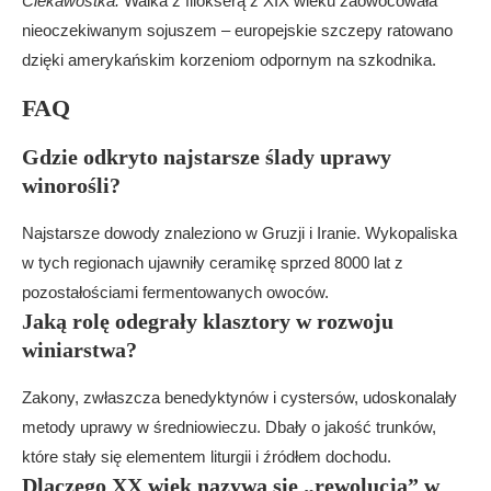
Ciekawostka:
Walka z filokserą z XIX wieku zaowocowała
nieoczekiwanym sojuszem – europejskie szczepy ratowano
dzięki amerykańskim korzeniom odpornym na szkodnika.
FAQ
Gdzie odkryto najstarsze ślady uprawy
winorośli?
Najstarsze dowody znaleziono w Gruzji i Iranie. Wykopaliska
w tych regionach ujawniły ceramikę sprzed 8000 lat z
pozostałościami fermentowanych owoców.
Jaką rolę odegrały klasztory w rozwoju
winiarstwa?
Zakony, zwłaszcza benedyktynów i cystersów, udoskonalały
metody uprawy w średniowieczu. Dbały o jakość trunków,
które stały się elementem liturgii i źródłem dochodu.
Dlaczego XX wiek nazywa się „rewolucją” w