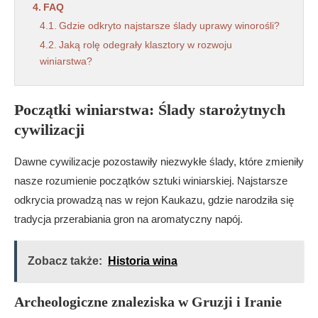
FAQ
Gdzie odkryto najstarsze ślady uprawy winorośli?
Jaką rolę odegrały klasztory w rozwoju
winiarstwa?
Dlaczego XX wiek nazywa się „rewolucją” w tej
branży?
Początki winiarstwa: Ślady starożytnych
Jak filoksera wpłynęła na współczesne winnice?
cywilizacji
Które regiony zyskały sławę dzięki innowacjom XX
wieku?
Dawne cywilizacje pozostawiły niezwykłe ślady, które zmieniły
Czym jest system AOC i gdzie powstał?
nasze rozumienie początków sztuki winiarskiej. Najstarsze
odkrycia prowadzą nas w rejon Kaukazu, gdzie narodziła się
tradycja przerabiania gron na aromatyczny napój.
Zobacz także:
Historia wina
Archeologiczne znaleziska w Gruzji i Iranie