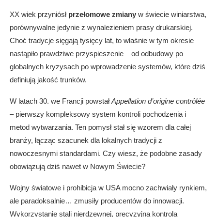
XX wiek przyniósł
przełomowe zmiany
w świecie winiarstwa,
porównywalne jedynie z wynalezieniem prasy drukarskiej.
Choć tradycje sięgają tysięcy lat, to właśnie w tym okresie
nastąpiło prawdziwe przyspieszenie – od odbudowy po
globalnych kryzysach po wprowadzenie systemów, które dziś
definiują jakość trunków.
W latach 30. we Francji powstał
Appellation d’origine contrôlée
– pierwszy kompleksowy system kontroli pochodzenia i
metod wytwarzania. Ten pomysł stał się wzorem dla całej
branży, łącząc szacunek dla lokalnych tradycji z
nowoczesnymi standardami. Czy wiesz, że podobne zasady
obowiązują dziś nawet w Nowym Świecie?
Wojny światowe i prohibicja w USA mocno zachwiały rynkiem,
ale paradoksalnie… zmusiły producentów do innowacji.
Wykorzystanie stali nierdzewnej, precyzyjna kontrola