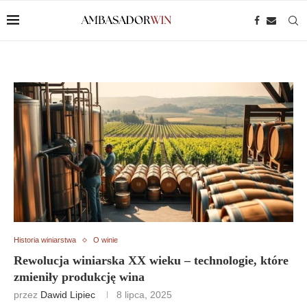
Historia winiarstwa
O winie
Rewolucja winiarska XX wieku – technologie, które
zmieniły produkcję wina
przez
Dawid Lipiec
8 lipca, 2025