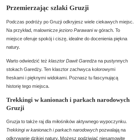
Przemierzając szlaki Gruzji
Podczas podróży po Gruzji odkryjesz wiele ciekawych miejsc.
Na przykład, malownicze
jezioro Parawani
w górach. To
miejsce oferuje spokój i ciszę, idealne do docenienia piękna
natury.
Warto odwiedzić też
klasztor Dawit Garedża
na pustynnych
stokach Garedży. Ten klasztor zachwyca kolorowymi
freskami i pięknymi widokami. Poznasz tu fascynującą
historię tego miejsca.
Trekkingi w kanionach i parkach narodowych
Gruzji
Gruzja to także raj dla miłośników aktywnego wypoczynku.
Trekkingi w kanionach i parkach narodowych
pozwalają na
odkrywanie dzikiej natury. Możesz podziwiać niesamowite