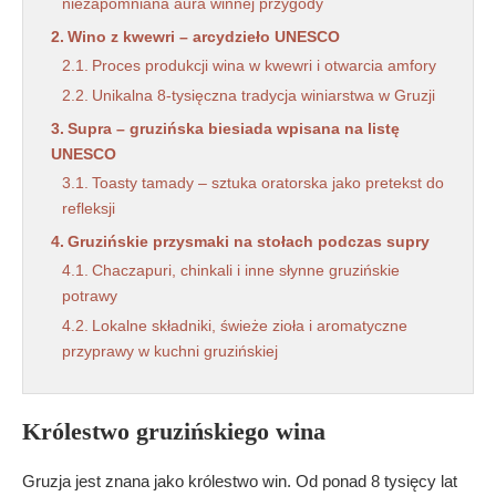
niezapomniana aura winnej przygody
Wino z kwewri – arcydzieło UNESCO
Proces produkcji wina w kwewri i otwarcia amfory
Unikalna 8-tysięczna tradycja winiarstwa w Gruzji
Supra – gruzińska biesiada wpisana na listę
UNESCO
Toasty tamady – sztuka oratorska jako pretekst do
refleksji
Gruzińskie przysmaki na stołach podczas supry
Chaczapuri, chinkali i inne słynne gruzińskie
potrawy
Lokalne składniki, świeże zioła i aromatyczne
przyprawy w kuchni gruzińskiej
Degustacja wina gruzińskiego
Odkrywanie bukietów win z kwewri
Królestwo gruzińskiego wina
Odwiedziny w lokalnych winnicach
Gruzińska Droga Wojenna – spektakularna trasa
Gruzja jest znana jako królestwo win. Od ponad 8 tysięcy lat