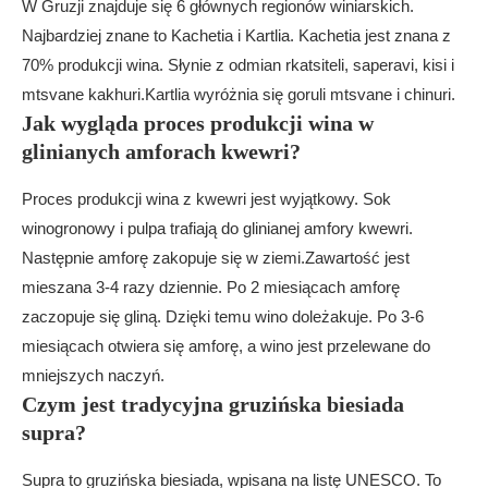
W Gruzji znajduje się 6 głównych regionów winiarskich.
Najbardziej znane to Kachetia i Kartlia. Kachetia jest znana z
70% produkcji wina. Słynie z odmian rkatsiteli, saperavi, kisi i
mtsvane kakhuri.Kartlia wyróżnia się goruli mtsvane i chinuri.
Jak wygląda proces produkcji wina w
glinianych amforach kwewri?
Proces produkcji wina z kwewri jest wyjątkowy. Sok
winogronowy i pulpa trafiają do glinianej amfory kwewri.
Następnie amforę zakopuje się w ziemi.Zawartość jest
mieszana 3-4 razy dziennie. Po 2 miesiącach amforę
zaczopuje się gliną. Dzięki temu wino doleżakuje. Po 3-6
miesiącach otwiera się amforę, a wino jest przelewane do
mniejszych naczyń.
Czym jest tradycyjna gruzińska biesiada
supra?
Supra to gruzińska biesiada, wpisana na listę UNESCO. To