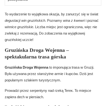
To wydarzenie to wyjątkowa okazja, by zanurzyć się w świat
degustacji win gruzińskich
. Poznamy
wina z kwewri
i poznać
winnice gruzińskie
. Liczba miejsc jest ograniczona, więc nie
zwlekaj z rezerwacją. Do zobaczenia na wyjątkowej
gruzińskiej uczcie!
Gruzińska Droga Wojenna –
spektakularna trasa górska
Gruzińska Droga Wojenna
to imponująca trasa w Gruzji.
Była używana przez starożytne armie i kupców. Dziś jest
popularnym szlakiem turystycznym.
Prowadzi przez serpentyny nad rzeką Terек. To miejsce
zapiera dech w piersiach.