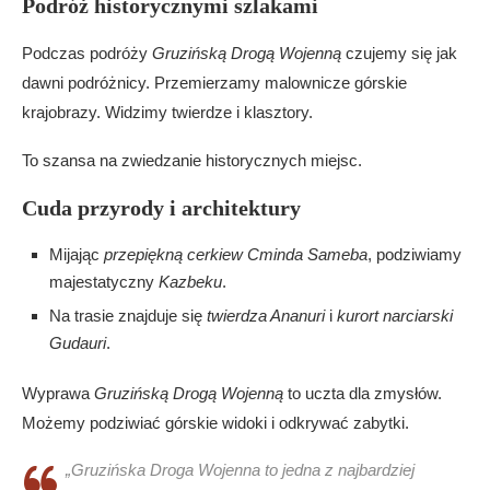
Podróż historycznymi szlakami
Podczas podróży
Gruzińską Drogą Wojenną
czujemy się jak
dawni podróżnicy. Przemierzamy malownicze górskie
krajobrazy. Widzimy twierdze i klasztory.
To szansa na zwiedzanie historycznych miejsc.
Cuda przyrody i architektury
Mijając
przepiękną cerkiew Cminda Sameba
, podziwiamy
majestatyczny
Kazbeku
.
Na trasie znajduje się
twierdza Ananuri
i
kurort narciarski
Gudauri
.
Wyprawa
Gruzińską Drogą Wojenną
to uczta dla zmysłów.
Możemy podziwiać górskie widoki i odkrywać zabytki.
„Gruzińska Droga Wojenna to jedna z najbardziej