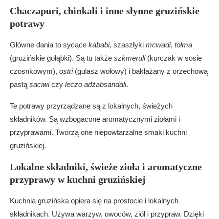
Chaczapuri, chinkali i inne słynne gruzińskie
potrawy
Główne dania to sycące
kababi
, szaszłyki
mcwadi
,
tołma
(gruzińskie gołąbki). Są tu także
szkmeruli
(kurczak w sosie
czosnkowym),
ostri
(gulasz wołowy) i bakłażany z orzechową
pastą
saciwi
czy
leczo adżabsandali
.
Te potrawy przyrządzane są z lokalnych, świeżych
składników. Są wzbogacone aromatycznymi ziołami i
przyprawami. Tworzą one niepowtarzalne smaki kuchni
gruzińskiej.
Lokalne składniki, świeże zioła i aromatyczne
przyprawy w kuchni gruzińskiej
Kuchnia gruzińska opiera się na prostocie i lokalnych
składnikach. Używa warzyw, owoców, ziół i przypraw. Dzięki