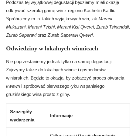
Podczas tej wyjątkowej degustacji będziemy mieli okazję
odkrywać szeroką gamę win z regionu Kachetii i Kartlii.
Spróbujemy m.in. takich wyjątkowych win, jak
Marani
Mukuzani
,
Marani Tvishi
,
Marani Kisi Qvevri
,
Zurab Tsinandali
,
Zurab Saperavi
oraz
Zurab Saperavi Qvevri
.
Odwiedziny w lokalnych winnicach
Nie poprzestaniemy jednak tylko na samej degustacji.
Zajrzymy także do lokalnych winnic i gospodarstw
winiarskich. Będzie to okazja, by zobaczyć proces otwarcia
kwewri
i spróbować pierwszego łyku wspaniałego
gruzińskiego wina prosto z gliny.
Szczegóły
Informacje
wydarzenia
Odkryj smaki Gruzji:
degustacja