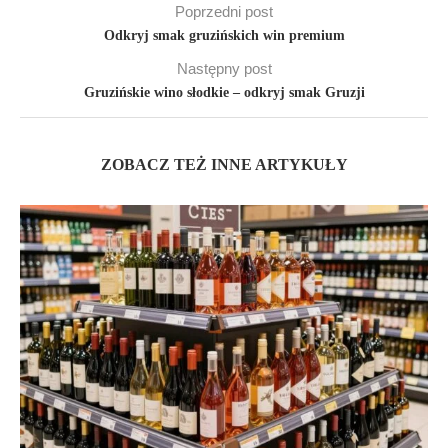
Poprzedni post
Odkryj smak gruzińskich win premium
Następny post
Gruzińskie wino słodkie – odkryj smak Gruzji
ZOBACZ TEŻ INNE ARTYKUŁY