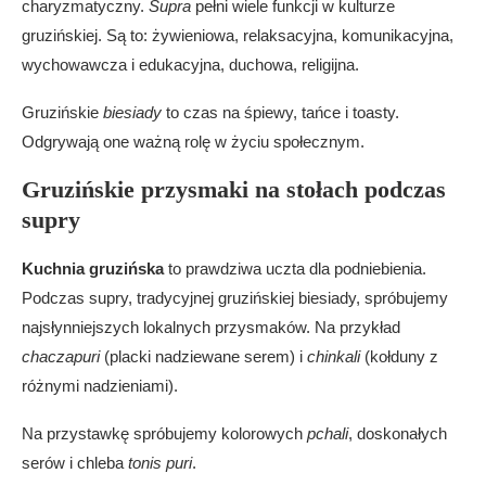
charyzmatyczny.
Supra
pełni wiele funkcji w kulturze
gruzińskiej. Są to: żywieniowa, relaksacyjna, komunikacyjna,
wychowawcza i edukacyjna, duchowa, religijna.
Gruzińskie
biesiady
to czas na śpiewy, tańce i toasty.
Odgrywają one ważną rolę w życiu społecznym.
Gruzińskie przysmaki na stołach podczas
supry
Kuchnia gruzińska
to prawdziwa uczta dla podniebienia.
Podczas supry, tradycyjnej gruzińskiej biesiady, spróbujemy
najsłynniejszych lokalnych przysmaków. Na przykład
chaczapuri
(placki nadziewane serem) i
chinkali
(kołduny z
różnymi nadzieniami).
Na przystawkę spróbujemy kolorowych
pchali
, doskonałych
serów i chleba
tonis puri
.