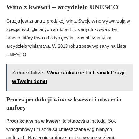
Wino z kwewri – arcydzieło UNESCO
Gruzja jest znana z produkcji wina. Swoje wino wytwarzają w
specjalnych glinianych amforach, zwanych kwewri. Ten
proces, który trwa od 8 tysięcy lat, został uznany za
arcydzieło winiarstwa. W 2013 roku został wpisany na Listę
UNESCO.
Zobacz także:
Wina kaukaskie Lidl: smak Gruzji
w Twoim domu
Proces produkcji wina w kwewri i otwarcia
amfory
Produkcja wina w kwewri
to starożytna metoda. Sok
winogronowy i miazga są umieszczane w glinianych
amforach. Następnie amfory są zakopywane w ziemi.