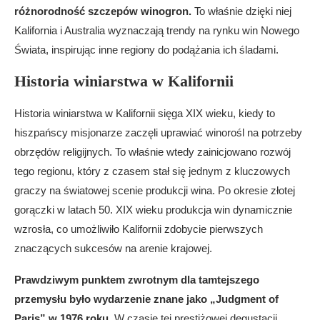
różnorodność szczepów winogron.
To właśnie dzięki niej
Kalifornia i Australia wyznaczają trendy na rynku win Nowego
Świata, inspirując inne regiony do podążania ich śladami.
Historia winiarstwa w Kalifornii
Historia winiarstwa w Kalifornii sięga XIX wieku, kiedy to
hiszpańscy misjonarze zaczęli uprawiać winorośl na potrzeby
obrzędów religijnych. To właśnie wtedy zainicjowano rozwój
tego regionu, który z czasem stał się jednym z kluczowych
graczy na światowej scenie produkcji wina. Po okresie złotej
gorączki w latach 50. XIX wieku produkcja win dynamicznie
wzrosła, co umożliwiło Kalifornii zdobycie pierwszych
znaczących sukcesów na arenie krajowej.
Prawdziwym punktem zwrotnym dla tamtejszego
przemysłu było wydarzenie znane jako „Judgment of
Paris” w 1976 roku.
W czasie tej prestiżowej degustacji