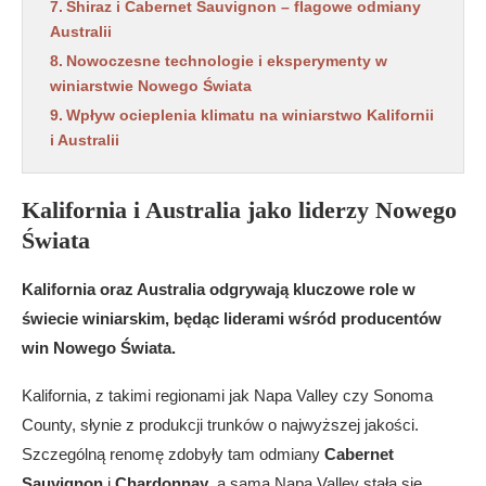
Shiraz i Cabernet Sauvignon – flagowe odmiany
Australii
Nowoczesne technologie i eksperymenty w
winiarstwie Nowego Świata
Wpływ ocieplenia klimatu na winiarstwo Kalifornii
i Australii
Kalifornia i Australia jako liderzy Nowego
Świata
Kalifornia oraz Australia odgrywają kluczowe role w
świecie winiarskim, będąc liderami wśród producentów
win Nowego Świata.
Kalifornia, z takimi regionami jak Napa Valley czy Sonoma
County, słynie z produkcji trunków o najwyższej jakości.
Szczególną renomę zdobyły tam odmiany
Cabernet
Sauvignon
i
Chardonnay
, a sama Napa Valley stała się