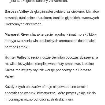
jest szczególnie ceniony za Semillon.
Barossa Valley
dzięki gliniastej glebie oraz ciepłemu klimatowi
powstają tutaj pełne charakteru trunki o głębokich owocowych
i korzennych akcentach.
Margaret River
charakteryzuje łagodny klimat morski, który
sprzyja tworzeniu win o subtelnych aromatach i doskonałej
harmonii smaku.
Hunter Valley
to region, gdzie Semillon podczas dojrzewania
rozwija niezwykle skomplikowane nuty smakowe. Lokalne
Shiraz ma lżejszy styl niż wersje pochodzące z Barossa
Valley.
Każdy z tych obszarów oferuje niepowtarzalne terroir i
specyficzne warunki klimatyczne, które przyczyniają się do
imponującej różnorodności australijskich win.