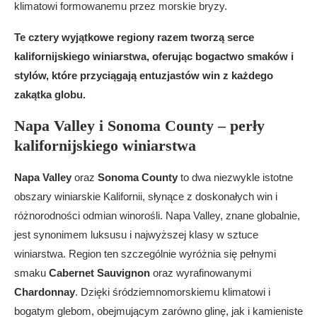
klimatowi formowanemu przez morskie bryzy.
Te cztery wyjątkowe regiony razem tworzą serce
kalifornijskiego winiarstwa, oferując bogactwo smaków i
stylów, które przyciągają entuzjastów win z każdego
zakątka globu.
Napa Valley i Sonoma County – perły
kalifornijskiego winiarstwa
Napa Valley
oraz
Sonoma County
to dwa niezwykle istotne
obszary winiarskie Kalifornii, słynące z doskonałych win i
różnorodności odmian winorośli. Napa Valley, znane globalnie,
jest synonimem luksusu i najwyższej klasy w sztuce
winiarstwa. Region ten szczególnie wyróżnia się pełnymi
smaku
Cabernet Sauvignon
oraz wyrafinowanymi
Chardonnay
. Dzięki śródziemnomorskiemu klimatowi i
bogatym glebom, obejmującym zarówno glinę, jak i kamieniste