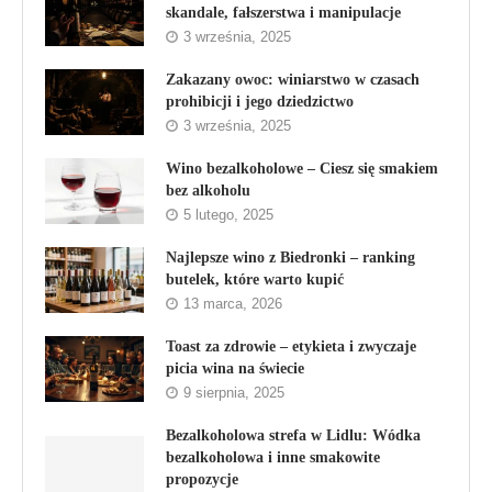
skandale, fałszerstwa i manipulacje
3 września, 2025
Zakazany owoc: winiarstwo w czasach
prohibicji i jego dziedzictwo
3 września, 2025
Wino bezalkoholowe – Ciesz się smakiem
bez alkoholu
5 lutego, 2025
Najlepsze wino z Biedronki – ranking
butelek, które warto kupić
13 marca, 2026
Toast za zdrowie – etykieta i zwyczaje
picia wina na świecie
9 sierpnia, 2025
Bezalkoholowa strefa w Lidlu: Wódka
bezalkoholowa i inne smakowite
propozycje