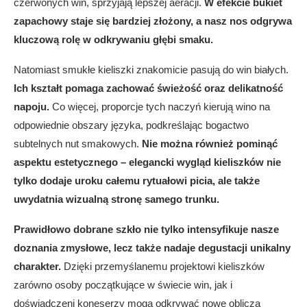
czerwonych win, sprzyjają lepszej aeracji.
W efekcie bukiet
zapachowy staje się bardziej złożony, a nasz nos odgrywa
kluczową rolę w odkrywaniu głębi smaku.
Natomiast smukłe kieliszki znakomicie pasują do win białych.
Ich kształt pomaga zachować świeżość oraz delikatność
napoju.
Co więcej, proporcje tych naczyń kierują wino na
odpowiednie obszary języka, podkreślając bogactwo
subtelnych nut smakowych.
Nie można również pominąć
aspektu estetycznego – elegancki wygląd kieliszków nie
tylko dodaje uroku całemu rytuałowi picia, ale także
uwydatnia wizualną stronę samego trunku.
Prawidłowo dobrane szkło nie tylko intensyfikuje nasze
doznania zmysłowe, lecz także nadaje degustacji unikalny
charakter.
Dzięki przemyślanemu projektowi kieliszków
zarówno osoby początkujące w świecie win, jak i
doświadczeni koneserzy mogą odkrywać nowe oblicza