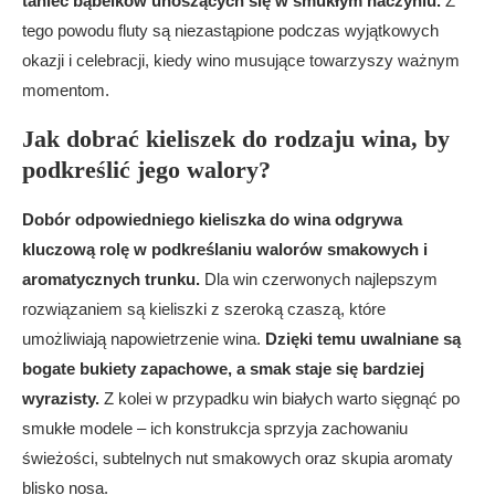
taniec bąbelków unoszących się w smukłym naczyniu.
Z
tego powodu fluty są niezastąpione podczas wyjątkowych
okazji i celebracji, kiedy wino musujące towarzyszy ważnym
momentom.
Jak dobrać kieliszek do rodzaju wina, by
podkreślić jego walory?
Dobór odpowiedniego kieliszka do wina odgrywa
kluczową rolę w podkreślaniu walorów smakowych i
aromatycznych trunku.
Dla win czerwonych najlepszym
rozwiązaniem są kieliszki z szeroką czaszą, które
umożliwiają napowietrzenie wina.
Dzięki temu uwalniane są
bogate bukiety zapachowe, a smak staje się bardziej
wyrazisty.
Z kolei w przypadku win białych warto sięgnąć po
smukłe modele – ich konstrukcja sprzyja zachowaniu
świeżości, subtelnych nut smakowych oraz skupia aromaty
blisko nosa.