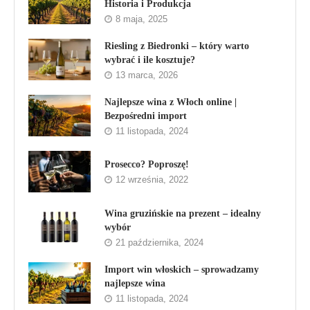
Historia i Produkcja
8 maja, 2025
Riesling z Biedronki – który warto
wybrać i ile kosztuje?
13 marca, 2026
Najlepsze wina z Włoch online |
Bezpośredni import
11 listopada, 2024
Prosecco? Poproszę!
12 września, 2022
Wina gruzińskie na prezent – idealny
wybór
21 października, 2024
Import win włoskich – sprowadzamy
najlepsze wina
11 listopada, 2024