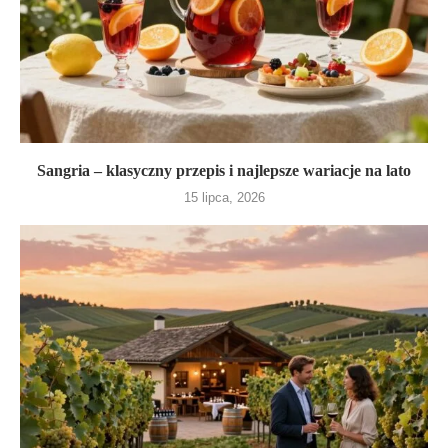
Sangria – klasyczny przepis i najlepsze wariacje na lato
15 lipca, 2026