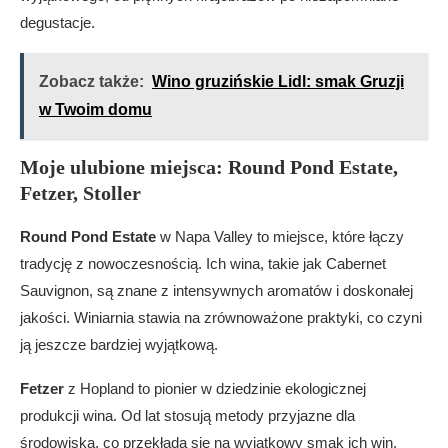
degustacje.
Zobacz także:
Wino gruzińskie Lidl: smak Gruzji
w Twoim domu
Moje ulubione miejsca: Round Pond Estate,
Fetzer, Stoller
Round Pond Estate
w Napa Valley to miejsce, które łączy
tradycję z nowoczesnością. Ich wina, takie jak Cabernet
Sauvignon, są znane z intensywnych aromatów i doskonałej
jakości. Winiarnia stawia na zrównoważone praktyki, co czyni
ją jeszcze bardziej wyjątkową.
Fetzer
z Hopland to pionier w dziedzinie ekologicznej
produkcji wina. Od lat stosują metody przyjazne dla
środowiska, co przekłada się na wyjątkowy smak ich win.