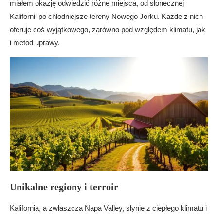
miałem okazję odwiedzić różne miejsca, od słonecznej
Kalifornii po chłodniejsze tereny Nowego Jorku. Każde z nich
oferuje coś wyjątkowego, zarówno pod względem klimatu, jak
i metod uprawy.
Unikalne regiony i terroir
Kalifornia, a zwłaszcza Napa Valley, słynie z ciepłego klimatu i