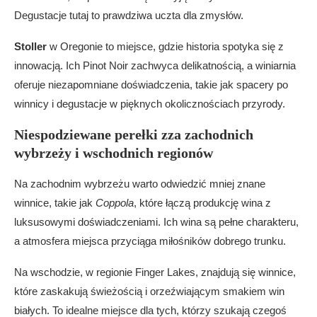
Degustacje tutaj to prawdziwa uczta dla zmysłów.
Stoller
w Oregonie to miejsce, gdzie historia spotyka się z
innowacją. Ich Pinot Noir zachwyca delikatnością, a winiarnia
oferuje niezapomniane doświadczenia, takie jak spacery po
winnicy i degustacje w pięknych okolicznościach przyrody.
Niespodziewane perełki zza zachodnich
wybrzeży i wschodnich regionów
Na zachodnim wybrzeżu warto odwiedzić mniej znane
winnice, takie jak
Coppola
, które łączą produkcję wina z
luksusowymi doświadczeniami. Ich wina są pełne charakteru,
a atmosfera miejsca przyciąga miłośników dobrego trunku.
Na wschodzie, w regionie Finger Lakes, znajdują się winnice,
które zaskakują świeżością i orzeźwiającym smakiem win
białych. To idealne miejsce dla tych, którzy szukają czegoś