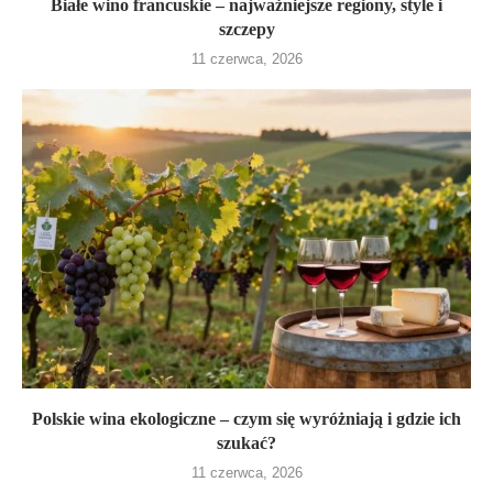
Białe wino francuskie – najważniejsze regiony, style i
szczepy
11 czerwca, 2026
Polskie wina ekologiczne – czym się wyróżniają i gdzie ich
szukać?
11 czerwca, 2026