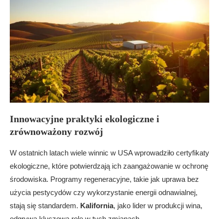
Innowacyjne praktyki ekologiczne i
zrównoważony rozwój
W ostatnich latach wiele winnic w USA wprowadziło certyfikaty
ekologiczne, które potwierdzają ich zaangażowanie w ochronę
środowiska. Programy regeneracyjne, takie jak uprawa bez
użycia pestycydów czy wykorzystanie energii odnawialnej,
stają się standardem.
Kalifornia
, jako lider w produkcji wina,
odgrywa kluczową rolę w tych zmianach.