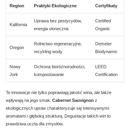
Region
Praktyki Ekologiczne
Certyfikaty
Uprawa bez pestycydów,
Certified
Kalifornia
energia słoneczna
Organic
Rolnictwo regeneracyjne,
Demeter
Oregon
recykling wody
Biodynamic
Nowy
Ochrona bioróżnorodności,
LEED
Jork
kompostowanie
Certification
Te innowacje nie tylko poprawiają jakość wina, ale także
wpływają na jego smak.
Cabernet Sauvignon
z
ekologicznych upraw charakteryzuje się intensywnymi
aromatami i głęboką strukturą. Degustacje takich win to
prawdziwa uczta dla zmysłów.