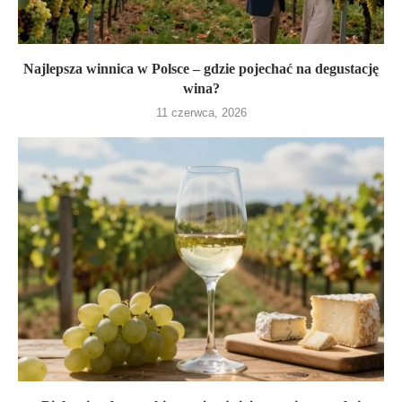
Najlepsza winnica w Polsce – gdzie pojechać na degustację
wina?
11 czerwca, 2026