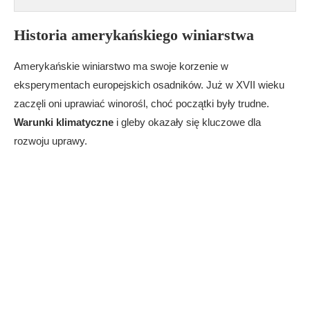
Jak Prohibicja wpłynęła na amerykańskie
winiarstwo?
Historia amerykańskiego winiarstwa
Jakie są najważniejsze regiony winiarskie w
Stanach Zjednoczonych?
Amerykańskie winiarstwo ma swoje korzenie w
Czym różnią się metody uprawy winorośli w
eksperymentach europejskich osadników. Już w XVII wieku
różnych regionach USA?
zaczęli oni uprawiać winorośl, choć początki były trudne.
Jakie winnice polecasz do odwiedzenia w Stanach
Warunki klimatyczne
i gleby okazały się kluczowe dla
Zjednoczonych?
rozwoju uprawy.
Czy są jakieś mniej znane, ale warte uwagi
winnice w USA?
Jakie innowacje ekologiczne są stosowane w
amerykańskim winiarstwie?