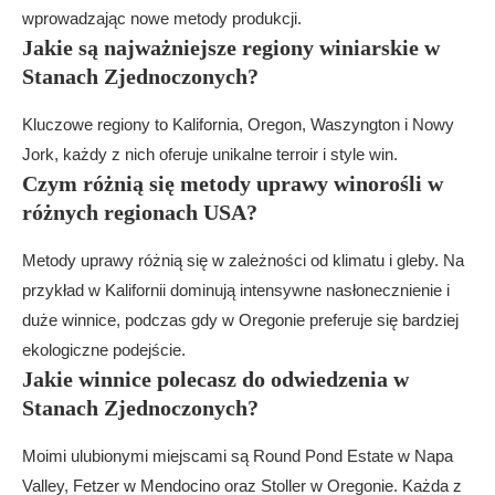
wprowadzając nowe metody produkcji.
Jakie są najważniejsze regiony winiarskie w
Stanach Zjednoczonych?
Kluczowe regiony to Kalifornia, Oregon, Waszyngton i Nowy
Jork, każdy z nich oferuje unikalne terroir i style win.
Czym różnią się metody uprawy winorośli w
różnych regionach USA?
Metody uprawy różnią się w zależności od klimatu i gleby. Na
przykład w Kalifornii dominują intensywne nasłonecznienie i
duże winnice, podczas gdy w Oregonie preferuje się bardziej
ekologiczne podejście.
Jakie winnice polecasz do odwiedzenia w
Stanach Zjednoczonych?
Moimi ulubionymi miejscami są Round Pond Estate w Napa
Valley, Fetzer w Mendocino oraz Stoller w Oregonie. Każda z