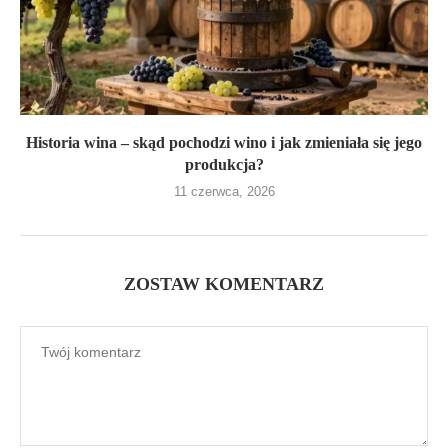
Historia wina – skąd pochodzi wino i jak zmieniała się jego
produkcja?
11 czerwca, 2026
ZOSTAW KOMENTARZ