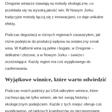
Oregonie winiarze stawiają na metody ekologiczne, co
przekłada się na wysoką jakość win. W Nowym Jorku
tradycyjne metody łączą się z innowacjami, co daje unikalne
efekty.
Podczas degustacji w różnych regionach zauważyłem, jak
różne podejście do produkcji wpływa na ostateczny smak
wina. W Kalifornii wina są pełne i bogate, w Oregonie –
delikatne i złożone, a w Nowym Jorku – świeże i
orzeźwiające. Każdy region ma coś wyjątkowego do
zaoferowania.
Wyjątkowe winnice, które warto odwiedzić
Podczas moich podróży po USA odkryłem winnice, które
zachwycają nie tylko winem, ale też swoją historią i
ekologicznym podejściem. Każde z tych miejsc oferuje coś
wyjątkowego, od pięknych krajobrazów po niezapomniane