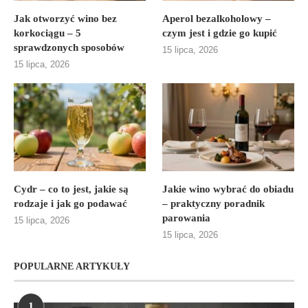
Jak otworzyć wino bez
Aperol bezalkoholowy –
korkociągu – 5
czym jest i gdzie go kupić
sprawdzonych sposobów
15 lipca, 2026
15 lipca, 2026
Cydr – co to jest, jakie są
Jakie wino wybrać do obiadu
rodzaje i jak go podawać
– praktyczny poradnik
parowania
15 lipca, 2026
15 lipca, 2026
POPULARNE ARTYKUŁY
1