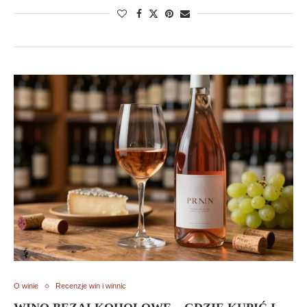
O winie
Recenzje win i winnic