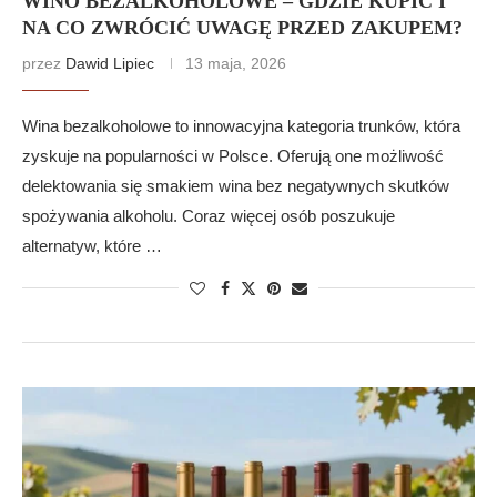
WINO BEZALKOHOLOWE – GDZIE KUPIĆ I
NA CO ZWRÓCIĆ UWAGĘ PRZED ZAKUPEM?
przez
Dawid Lipiec
13 maja, 2026
Wina bezalkoholowe to innowacyjna kategoria trunków, która
zyskuje na popularności w Polsce. Oferują one możliwość
delektowania się smakiem wina bez negatywnych skutków
spożywania alkoholu. Coraz więcej osób poszukuje
alternatyw, które …