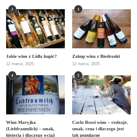
2
3
Jakie wino z Lidla kupić?
Zakup wina z Biedronki
12 marca, 2025
12 marca, 2025
4
5
Wino Maryjka
Carlo Rossi wino – rodzaje,
(Liebfraumilch) – smak,
smak, cena i dlaczego jest
historia i dlaczego wciąż
tak popularne