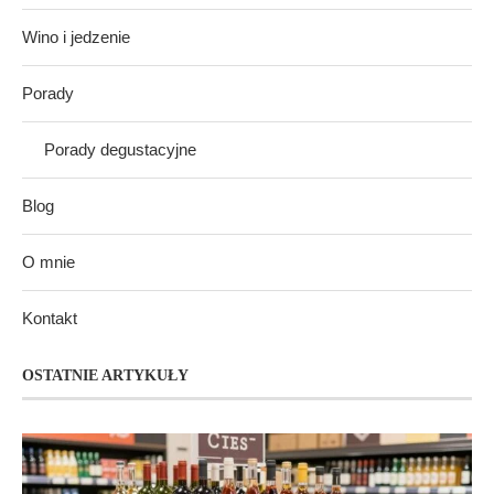
Wino i jedzenie
Porady
Porady degustacyjne
Blog
O mnie
Kontakt
OSTATNIE ARTYKUŁY